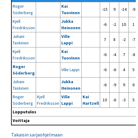
Roger
Kai
-15
9
-14
-9
Söderberg
Tuovinen
Kjell
Jukka
-6
-2
10
1
Fredriksson
Heinonen
Juhani
Ville
7
8
-2
-7
Taskinen
Lappi
Kjell
Kai
-6
-4
7
-8
Fredriksson
Tuovinen
Roger
Ville Lappi
-6
-6
4
5
Söderberg
Juhani
Jukka
-6
-9
9
6
Taskinen
Heinonen
Roger
Kjell
Ville
Kai
10
-6
-3
5
Söderberg
Fredriksson
Lappi
Hartzell
Lopputulos
Voittaja
Takaisin sarjaohjelmaan