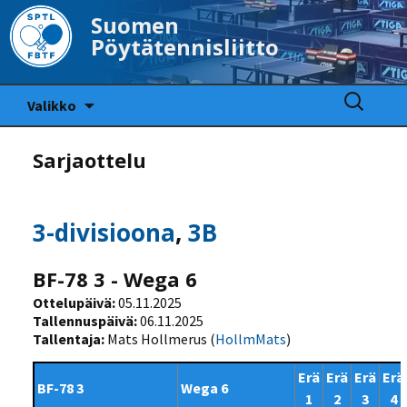
Suomen
Pöytätennisliitto
Siirry
Haku:
Valikko
sisältöön
Sarjaottelu
3-divisioona
,
3B
BF-78 3 - Wega 6
Ottelupäivä:
05.11.2025
Tallennuspäivä:
06.11.2025
Tallentaja:
Mats Hollmerus (
HollmMats
)
Erä
Erä
Erä
Erä
BF-78 3
Wega 6
1
2
3
4