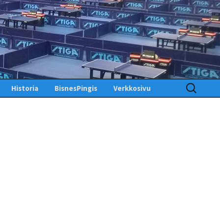
Haku:
Historia
BisnesPingis
Verkkosivu
Pöytätenniksen historia
Kirjaudu sisään
Suomessa
Toimintosivu
Kunniagalleria – Hall of
Fame
Etusivu
Ansiomerkit
PingisTV
Lehdistötiedotteet
Tekniset tiedotteet
us
gistiedotteet
Finlandia Open winners
Palaute
Pöytätennislehtiä PDF-
muodossa