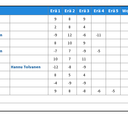
Venyttely
pöytätenniksessä-opas
Erä 1
Erä 2
Erä 3
Erä 4
Erä 5
W
Olkapäävammojen
ennaltaehkäisevä
9
8
9
harjoitusopas
pöytätennispelaajille
2
8
4
Leirit
en
-9
12
-6
-11
EU-Erasmus:
8
10
9
Maahanmuuttajien
kotouttaminen ja
en
-7
7
-9
-5
sukupuolten tasa-arvo
pöytätenniksessä
10
7
11
kattavan osallisuuden
kautta
Hannu Tolvanen
-12
-8
-9
8
5
4
-4
-9
-9
9
8
-8
-6
-5