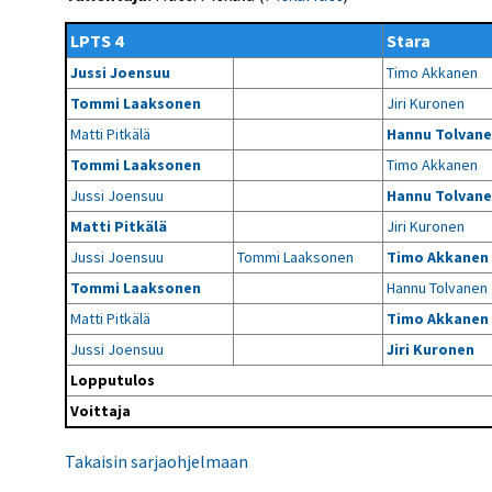
Kilpailujärjestäjien
Valiokunnat
ohjeet
Seurasiirrot
6-divisioona
LPTS 4
Stara
Strategia 2025-2030
Rating-artikkelit
Kisajärjestäjien
Sarjatiedotteet
Jussi Joensuu
Timo Akkanen
dokumentit
Vastuullisuus
Ilmoita epäasiallisesta
Rating-manuaali
käytöksestä
Tommi Laaksonen
Jiri Kuronen
Pelipaikat ja
Seuratiedotteet
NETU in English
joukkueiden
Julkaistut Rating-listat
Päivärating
Matti Pitkälä
Hannu Tolvan
yhteyshenkilöt
Hallintosääntö
Tietosuoja
Tommi Laaksonen
Timo Akkanen
Jussi Joensuu
Hannu Tolvan
Matti Pitkälä
Jiri Kuronen
Jussi Joensuu
Tommi Laaksonen
Timo Akkanen
Tommi Laaksonen
Hannu Tolvanen
Matti Pitkälä
Timo Akkanen
Jussi Joensuu
Jiri Kuronen
Lopputulos
Voittaja
Takaisin sarjaohjelmaan