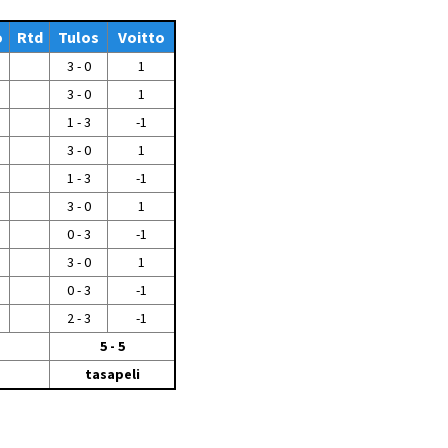
Tiedostot vanhoilta
o
Rtd
sivuilta
Tulos
Voitto
3 - 0
1
Viestitiedotteet
vanhoilta sivuilta
3 - 0
1
Muut tiedotteet
1 - 3
-1
3 - 0
1
1 - 3
-1
3 - 0
1
0 - 3
-1
3 - 0
1
0 - 3
-1
2 - 3
-1
5 - 5
tasapeli