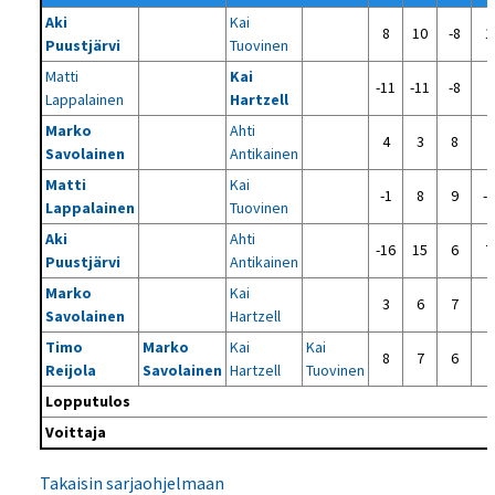
Aki
Kai
8
10
-8
1
Puustjärvi
Tuovinen
Matti
Kai
-11
-11
-8
Lappalainen
Hartzell
Marko
Ahti
4
3
8
Savolainen
Antikainen
Matti
Kai
-1
8
9
-9
Lappalainen
Tuovinen
Aki
Ahti
-16
15
6
7
Puustjärvi
Antikainen
Marko
Kai
3
6
7
Savolainen
Hartzell
Timo
Marko
Kai
Kai
8
7
6
Reijola
Savolainen
Hartzell
Tuovinen
Lopputulos
Voittaja
Takaisin sarjaohjelmaan