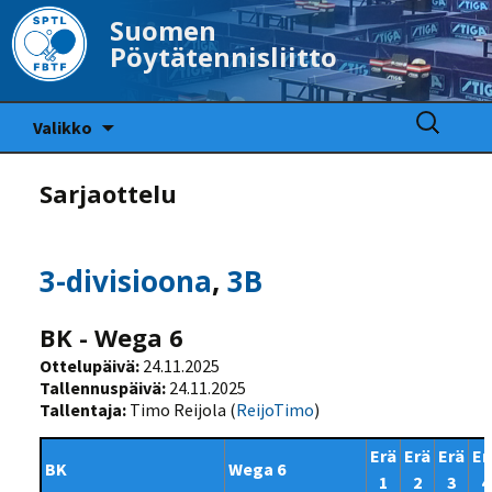
Suomen
Pöytätennisliitto
Siirry
Haku:
Valikko
sisältöön
Sarjaottelu
3-divisioona
,
3B
BK - Wega 6
Ottelupäivä:
24.11.2025
Tallennuspäivä:
24.11.2025
Tallentaja:
Timo Reijola (
ReijoTimo
)
Erä
Erä
Erä
Er
BK
Wega 6
1
2
3
4