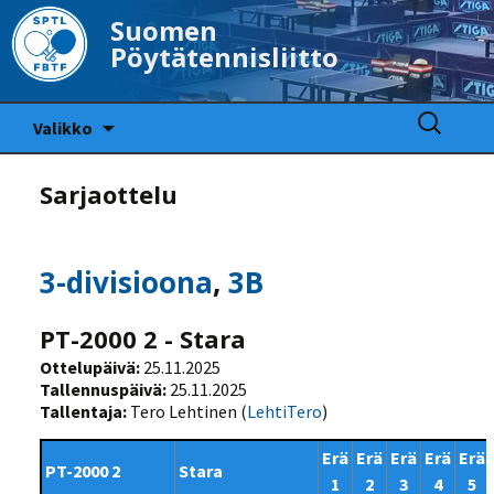
Suomen
Pöytätennisliitto
Siirry
Haku:
Valikko
sisältöön
Sarjaottelu
3-divisioona
,
3B
PT-2000 2 - Stara
Ottelupäivä:
25.11.2025
Tallennuspäivä:
25.11.2025
Tallentaja:
Tero Lehtinen (
LehtiTero
)
Erä
Erä
Erä
Erä
Erä
PT-2000 2
Stara
1
2
3
4
5