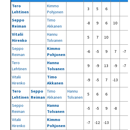
Tero
Kimmo
3
5
6
Lehtinen
Pohjonen
Seppo
Timo
-8
9
6
10
Reiman
Akkanen
Vitalii
Hannu
5
7
10
Hirenko
Tolvanen
Seppo
Kimmo
-6
-5
9
7
-7
Reiman
Pohjonen
Tero
Hannu
9
-9
13
-9
-7
Lehtinen
Tolvanen
Vitalii
Timo
-9
-5
7
-13
Hirenko
Akkanen
Tero
Seppo
Timo
Hannu
5
6
6
Lehtinen
Reiman
Akkanen
Tolvanen
Seppo
Hannu
-5
-5
9
-8
Reiman
Tolvanen
Vitalii
Kimmo
-7
-12
-13
Hirenko
Pohjonen