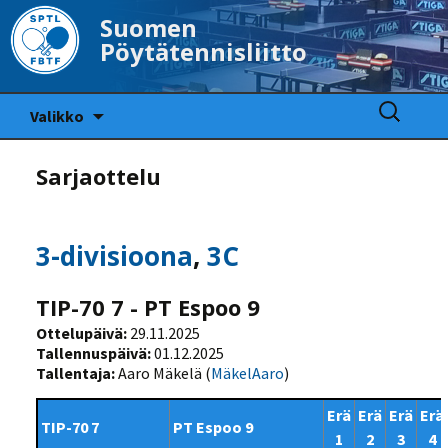
Suomen
Pöytätennisliitto
Siirry
Haku:
Valikko
sisältöön
Sarjaottelu
3-divisioona
,
3C
TIP-70 7 - PT Espoo 9
Ottelupäivä:
29.11.2025
Tallennuspäivä:
01.12.2025
Tallentaja:
Aaro Mäkelä (
MäkelAaro
)
Erä
Erä
Erä
Erä
TIP-70 7
PT Espoo 9
1
2
3
4