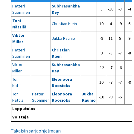
Petteri
Subhrasankha
3
-10
-8
-4
Suominen
Dey
Toni
Christian Klein
10
4
-9
6
Nättilä
Viktor
Jukka Raunio
-9
11
5
9
Miller
Petteri
Christian
9
-5
-7
-8
Suominen
Klein
Viktor
Subhrasankha
-12
-7
-6
Miller
Dey
Toni
Eleonoora
10
-7
-7
-8
Nättilä
Roosioks
Toni
Petteri
Eleonoora
Jukka
-10
-9
-6
Nättilä
Suominen
Roosioks
Raunio
Lopputulos
Voittaja
Takaisin sarjaohjelmaan