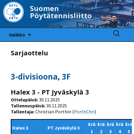
Suomen
Pöytätennisliitto
Siirry
Haku:
Valikko
sisältöön
Sarjaottelu
3-divisioona
,
3F
Halex 3 - PT Jyväskylä 3
Ottelupäivä:
30.11.2025
Tallennuspäivä:
30.11.2025
Tallentaja:
Christian Porthin (
PorthChri
)
Erä
Erä
Erä
Erä
Erä
Halex 3
PT Jyväskylä 3
1
2
3
4
5