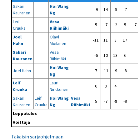
Sakari
Hoi Wang
-9
14
-9
-7
Kauranen
Ng
Leif
Vesa
5
-7
-2
5
-7
Cruuka
Riihimäki
Joel
Olavi
-11
11
3
17
Hahn
Moilanen
Sakari
Vesa
-6
10
13
6
Kauranen
Riihimäki
Hoi Wang
Joel Hahn
7
-11
-9
-8
Ng
Leif
Lauri
6
9
4
Cruuka
Nirkkonen
Sakari
Leif
Hoi Wang
Vesa
5
-7
-8
-9
Kauranen
Cruuka
Ng
Riihimäki
Lopputulos
Voittaja
Takaisin sarjaohjelmaan