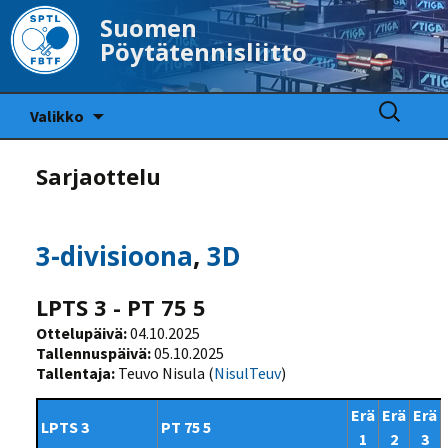
Suomen
Pöytätennisliitto
Siirry
Haku:
Valikko
sisältöön
Sarjaottelu
3-divisioona
,
3D
LPTS 3 - PT 75 5
Ottelupäivä:
04.10.2025
Tallennuspäivä:
05.10.2025
Tallentaja:
Teuvo Nisula (
NisulTeuv
)
Erä
Erä
Erä
LPTS 3
PT 75 5
1
2
3