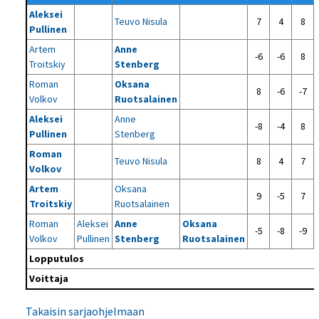
Aleksei
Teuvo Nisula
7
4
8
Pullinen
Artem
Anne
-6
-6
8
Troitskiy
Stenberg
Roman
Oksana
8
-6
-7
Volkov
Ruotsalainen
Aleksei
Anne
-8
-4
8
Pullinen
Stenberg
Roman
Teuvo Nisula
8
4
7
Volkov
Artem
Oksana
9
-5
7
Troitskiy
Ruotsalainen
Roman
Aleksei
Anne
Oksana
-5
-8
-9
Volkov
Pullinen
Stenberg
Ruotsalainen
Lopputulos
Voittaja
Takaisin sarjaohjelmaan