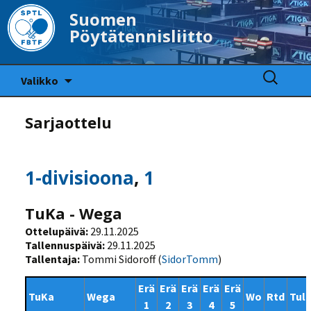
Suomen
Pöytätennisliitto
Siirry
Haku:
Valikko
sisältöön
Sarjaottelu
1-divisioona
,
1
TuKa - Wega
Ottelupäivä:
29.11.2025
Tallennuspäivä:
29.11.2025
Tallentaja:
Tommi Sidoroff (
SidorTomm
)
Erä
Erä
Erä
Erä
Erä
TuKa
Wega
Wo
Rtd
Tul
1
2
3
4
5