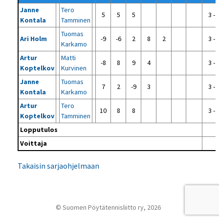
Janne
Tero
5
5
5
3 - 
Kontala
Tamminen
Tuomas
Ari Holm
-9
-6
2
8
2
3 - 
Karkamo
Artur
Matti
-8
8
9
4
3 - 
Koptelkov
Kurvinen
Janne
Tuomas
7
2
-9
3
3 - 
Kontala
Karkamo
Artur
Tero
10
8
8
3 - 
Koptelkov
Tamminen
Lopputulos
Voittaja
Takaisin sarjaohjelmaan
© Suomen Pöytätennisliitto ry, 2026