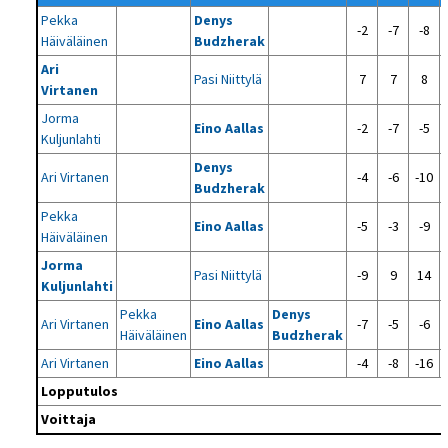
Pekka
Denys
-2
-7
-8
Häiväläinen
Budzherak
Ari
Pasi Niittylä
7
7
8
Virtanen
Jorma
Eino Aallas
-2
-7
-5
Kuljunlahti
Denys
Ari Virtanen
-4
-6
-10
Budzherak
Pekka
Eino Aallas
-5
-3
-9
Häiväläinen
Jorma
Pasi Niittylä
-9
9
14
Kuljunlahti
Pekka
Denys
Ari Virtanen
Eino Aallas
-7
-5
-6
Häiväläinen
Budzherak
Ari Virtanen
Eino Aallas
-4
-8
-16
Lopputulos
Voittaja