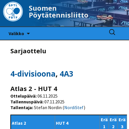
Suomen
Pöytätennisliitto
Siirry
Haku:
Valikko
sisältöön
Sarjaottelu
4-divisioona
,
4A3
Atlas 2 - HUT 4
Ottelupäivä:
06.11.2025
Tallennuspäivä:
07.11.2025
Tallentaja:
Stefan Nordin (
NordiStef
)
Erä
Erä
Erä
Atlas 2
HUT 4
1
2
3