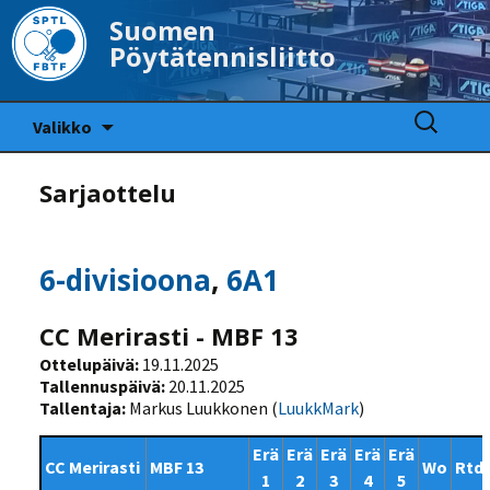
Suomen
Pöytätennisliitto
Siirry
Haku:
Valikko
sisältöön
Sarjaottelu
6-divisioona
,
6A1
CC Merirasti - MBF 13
Ottelupäivä:
19.11.2025
Tallennuspäivä:
20.11.2025
Tallentaja:
Markus Luukkonen (
LuukkMark
)
Erä
Erä
Erä
Erä
Erä
CC Merirasti
MBF 13
Wo
Rtd
1
2
3
4
5