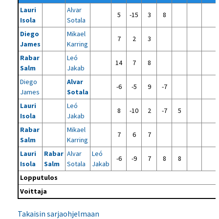
Lauri
Alvar
5
-15
3
8
Isola
Sotala
Diego
Mikael
7
2
3
James
Karring
Rabar
Leó
14
7
8
Salm
Jakab
Diego
Alvar
-6
-5
9
-7
James
Sotala
Lauri
Leó
8
-10
2
-7
5
Isola
Jakab
Rabar
Mikael
7
6
7
Salm
Karring
Lauri
Rabar
Alvar
Leó
-6
-9
7
8
8
Isola
Salm
Sotala
Jakab
Lopputulos
Voittaja
Takaisin sarjaohjelmaan