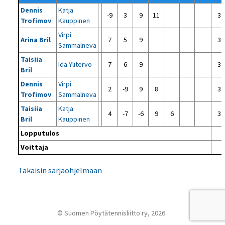
Dennis
Katja
-9
3
9
11
3 -
Trofimov
Kauppinen
Virpi
Arina Bril
7
5
9
3 -
Sammalneva
Taisiia
Ida Ylitervo
7
6
9
3 -
Bril
Dennis
Virpi
2
-9
9
8
3 -
Trofimov
Sammalneva
Taisiia
Katja
4
-7
-6
9
6
3 -
Bril
Kauppinen
Lopputulos
Voittaja
O
Takaisin sarjaohjelmaan
© Suomen Pöytätennisliitto ry, 2026