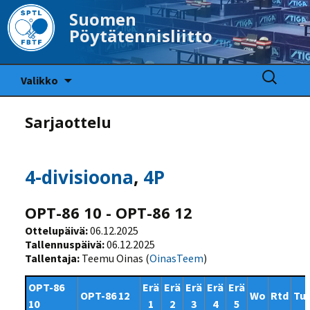
Suomen
Pöytätennisliitto
Siirry
Haku:
Valikko
sisältöön
Sarjaottelu
4-divisioona
,
4P
OPT-86 10 - OPT-86 12
Ottelupäivä:
06.12.2025
Tallennuspäivä:
06.12.2025
Tallentaja:
Teemu Oinas (
OinasTeem
)
OPT-86
Erä
Erä
Erä
Erä
Erä
OPT-86 12
Wo
Rtd
Tu
10
1
2
3
4
5