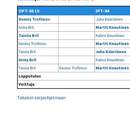
Kilpailujärjestäjien
Valiokunnat
ohjeet
Seurasiirrot
6-divisioona
OPT-86 10
IPT-94
Strategia 2025-2030
Rating-artikkelit
Kisajärjestäjien
Sarjatiedotteet
Dennis Trofimov
Juha Kääriäinen
dokumentit
Vastuullisuus
Ilmoita epäasiallisesta
Rating-manuaali
käytöksestä
Arina Bril
Martti Knuutinen
Pelipaikat ja
Seuratiedotteet
NETU in English
joukkueiden
Julkaistut Rating-listat
Päivärating
Taisiia Bril
Kalevi Knuutinen
yhteyshenkilöt
Hallintosääntö
Tietosuoja
Dennis Trofimov
Martti Knuutinen
Taisiia Bril
Juha Kääriäinen
Arina Bril
Kalevi Knuutinen
Taisiia Bril
Dennis Trofimov
Martti Knuutinen
Lopputulos
Voittaja
Takaisin sarjaohjelmaan