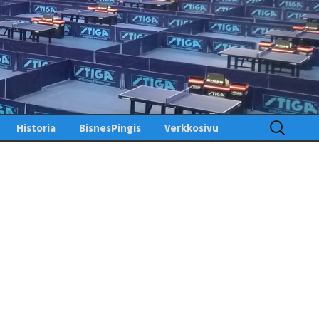
Haku:
Historia
BisnesPingis
Verkkosivu
Pöytätenniksen historia
Kirjaudu sisään
Suomessa
Toimintosivu
Kunniagalleria – Hall of
Fame
Etusivu
Ansiomerkit
PingisTV
Lehdistötiedotteet
Tekniset tiedotteet
us
gistiedotteet
Finlandia Open winners
Palaute
Pöytätennislehtiä PDF-
muodossa