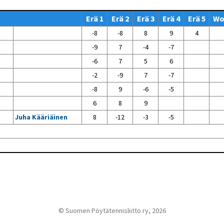
Venyttely
pöytätenniksessä-opas
Erä 1
Erä 2
Erä 3
Erä 4
Erä 5
W
Olkapäävammojen
ennaltaehkäisevä
-8
-8
8
9
4
harjoitusopas
pöytätennispelaajille
-9
7
-4
-7
Leirit
-6
7
5
6
EU-Erasmus:
-2
-9
7
-7
Maahanmuuttajien
kotouttaminen ja
-8
9
-6
-5
sukupuolten tasa-arvo
pöytätenniksessä
6
8
9
kattavan osallisuuden
kautta
Juha Kääriäinen
8
-12
-3
-5
© Suomen Pöytätennisliitto ry, 2026