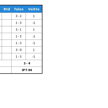
Tiedostot vanhoilta
o
Rtd
sivuilta
Tulos
Voitto
3 - 2
1
Viestitiedotteet
vanhoilta sivuilta
1 - 3
-1
Muut tiedotteet
3 - 1
1
1 - 3
-1
1 - 3
-1
3 - 0
1
1 - 3
-1
3 - 4
IPT-94