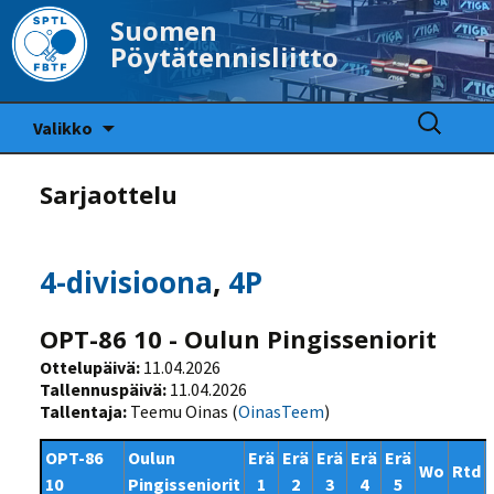
Suomen
Pöytätennisliitto
Siirry
Haku:
Valikko
sisältöön
Sarjaottelu
4-divisioona
,
4P
OPT-86 10 - Oulun Pingisseniorit
Ottelupäivä:
11.04.2026
Tallennuspäivä:
11.04.2026
Tallentaja:
Teemu Oinas (
OinasTeem
)
OPT-86
Oulun
Erä
Erä
Erä
Erä
Erä
Wo
Rtd
10
Pingisseniorit
1
2
3
4
5