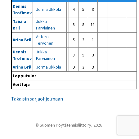
Dennis
Jorma Ukkola
4
5
3
Trofimov
Taisiia
Jukka
8
8
11
Bril
Parviainen
Antero
Arina Bril
5
3
1
Tervonen
Dennis
Jukka
3
5
3
Trofimov
Parviainen
Arina Bril
Jorma Ukkola
9
3
3
Lopputulos
Voittaja
Takaisin sarjaohjelmaan
© Suomen Pöytätennisliitto ry, 2026