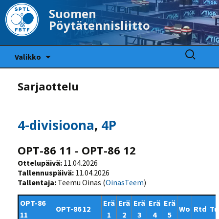
Suomen
Pöytätennisliitto
Siirry
Haku:
Valikko
sisältöön
Sarjaottelu
4-divisioona
,
4P
OPT-86 11 - OPT-86 12
Ottelupäivä:
11.04.2026
Tallennuspäivä:
11.04.2026
Tallentaja:
Teemu Oinas (
OinasTeem
)
OPT-86
Erä
Erä
Erä
Erä
Erä
OPT-86 12
Wo
Rtd
Tu
11
1
2
3
4
5