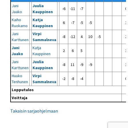
Jani
Juulia
-6
-11
-7
0 
Jaako
Kauppinen
Kaiho
Katja
6
-7
-5
-5
1 
Ruokamo
Kauppinen
Jani
Virpi
-8
-12
4
10
-5
2 
Karttunen
Sammalneva
Jani
Katja
2
6
5
3 
Jaako
Kauppinen
Jani
Juulia
-8
11
-9
-9
1 
Karttunen
Kauppinen
Huuko
Virpi
-2
-8
-4
0 
Tenhunen
Sammalneva
Lopputulos
Voittaja
Takaisin sarjaohjelmaan