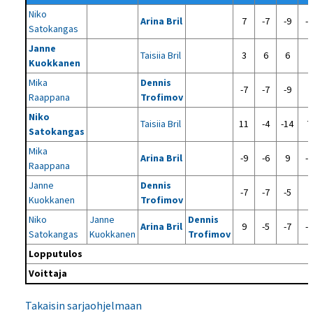
Niko
Arina Bril
7
-7
-9
-6
Satokangas
Janne
Taisiia Bril
3
6
6
Kuokkanen
Mika
Dennis
-7
-7
-9
Raappana
Trofimov
Niko
Taisiia Bril
11
-4
-14
7
Satokangas
Mika
Arina Bril
-9
-6
9
-6
Raappana
Janne
Dennis
-7
-7
-5
Kuokkanen
Trofimov
Niko
Janne
Dennis
Arina Bril
9
-5
-7
-3
Satokangas
Kuokkanen
Trofimov
Lopputulos
Voittaja
Takaisin sarjaohjelmaan