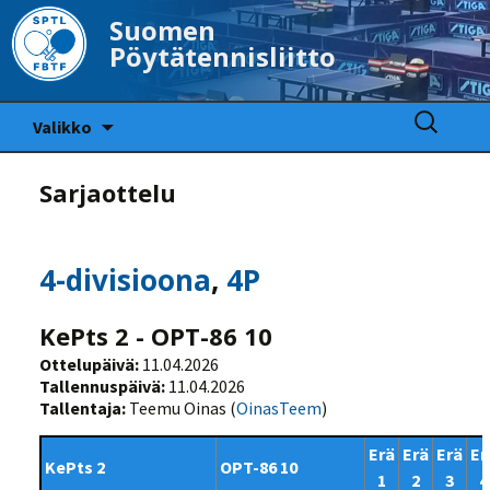
Suomen
Pöytätennisliitto
Siirry
Haku:
Valikko
sisältöön
Sarjaottelu
4-divisioona
,
4P
KePts 2 - OPT-86 10
Ottelupäivä:
11.04.2026
Tallennuspäivä:
11.04.2026
Tallentaja:
Teemu Oinas (
OinasTeem
)
Erä
Erä
Erä
Er
KePts 2
OPT-86 10
1
2
3
4