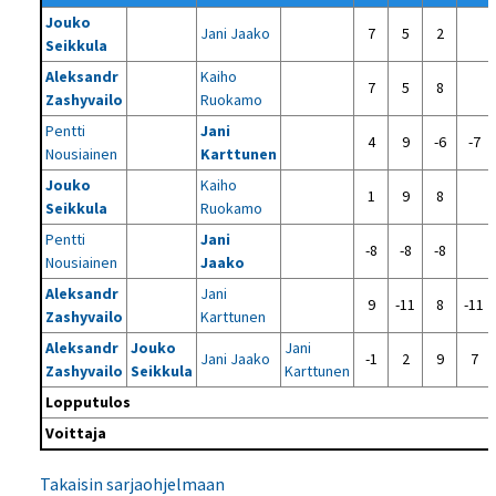
Jouko
Jani Jaako
7
5
2
Seikkula
Aleksandr
Kaiho
7
5
8
Zashyvailo
Ruokamo
Pentti
Jani
4
9
-6
-7
Nousiainen
Karttunen
Jouko
Kaiho
1
9
8
Seikkula
Ruokamo
Pentti
Jani
-8
-8
-8
Nousiainen
Jaako
Aleksandr
Jani
9
-11
8
-11
Zashyvailo
Karttunen
Aleksandr
Jouko
Jani
Jani Jaako
-1
2
9
7
Zashyvailo
Seikkula
Karttunen
Lopputulos
Voittaja
Takaisin sarjaohjelmaan