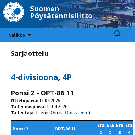
Suomen
Pöytätennisliitto
Siirry
Haku:
Valikko
sisältöön
Sarjaottelu
4-divisioona
,
4P
Ponsi 2 - OPT-86 11
Ottelupäivä:
11.04.2026
Tallennuspäivä:
11.04.2026
Tallentaja:
Teemu Oinas (
OinasTeem
)
Erä
Erä
Erä
Erä
Ponsi 2
OPT-86 11
1
2
3
4