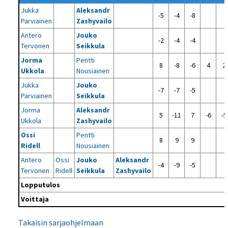
Jukka
Aleksandr
-5
-4
-8
Parviainen
Zashyvailo
Antero
Jouko
-2
-4
-4
Tervonen
Seikkula
Jorma
Pentti
8
-8
-6
4
2
Ukkola
Nousiainen
Jukka
Jouko
-7
-7
-5
Parviainen
Seikkula
Jorma
Aleksandr
5
-11
7
-6
-5
Ukkola
Zashyvailo
Ossi
Pentti
8
9
9
Ridell
Nousiainen
Antero
Ossi
Jouko
Aleksandr
-4
-9
-5
Tervonen
Ridell
Seikkula
Zashyvailo
Lopputulos
Voittaja
Takaisin sarjaohjelmaan