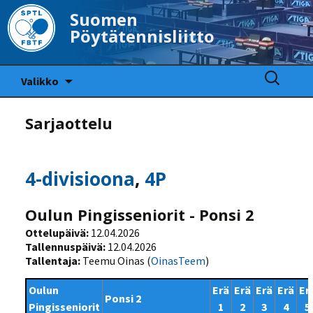
Suomen
Pöytätennisliitto
Siirry
Haku:
Valikko
sisältöön
Sarjaottelu
4-divisioona
,
4P
Oulun Pingisseniorit - Ponsi 2
Ottelupäivä:
12.04.2026
Tallennuspäivä:
12.04.2026
Tallentaja:
Teemu Oinas (
OinasTeem
)
Oulun
Erä
Erä
Erä
Erä
Er
Ponsi 2
Pingisseniorit
1
2
3
4
5