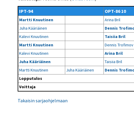
Kilpailujärjestäjien
Valiokunnat
ohjeet
Seurasiirrot
6-divisioona
IPT-94
OPT-86 10
Strategia 2025-2030
Rating-artikkelit
Kisajärjestäjien
Sarjatiedotteet
Martti Knuutinen
Arina Bril
dokumentit
Vastuullisuus
Ilmoita epäasiallisesta
Rating-manuaali
käytöksestä
Juha Kääriäinen
Dennis Trofim
Pelipaikat ja
Seuratiedotteet
NETU in English
joukkueiden
Julkaistut Rating-listat
Päivärating
Kalevi Knuutinen
Taisiia Bril
yhteyshenkilöt
Hallintosääntö
Tietosuoja
Martti Knuutinen
Dennis Trofimov
Kalevi Knuutinen
Arina Bril
Juha Kääriäinen
Taisiia Bril
Martti Knuutinen
Juha Kääriäinen
Dennis Trofim
Lopputulos
Voittaja
Takaisin sarjaohjelmaan