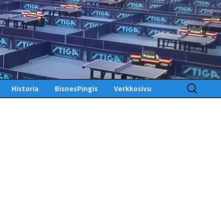
Haku:
Historia
BisnesPingis
Verkkosivu
Pöytätenniksen historia
Kirjaudu sisään
Suomessa
Toimintosivu
Kunniagalleria – Hall of
Fame
Etusivu
Ansiomerkit
PingisTV
Lehdistötiedotteet
Tekniset tiedotteet
us
gistiedotteet
Finlandia Open winners
Palaute
Pöytätennislehtiä PDF-
muodossa