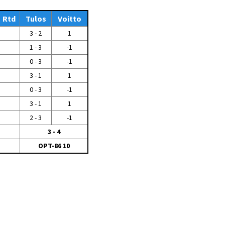
Tiedostot vanhoilta
Rtd
sivuilta
Tulos
Voitto
3 - 2
1
Viestitiedotteet
vanhoilta sivuilta
1 - 3
-1
Muut tiedotteet
0 - 3
-1
3 - 1
1
0 - 3
-1
3 - 1
1
2 - 3
-1
3 - 4
OPT-86 10