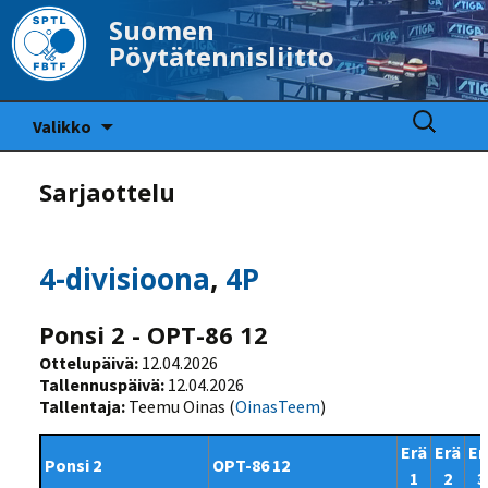
Suomen
Pöytätennisliitto
Siirry
Haku:
Valikko
sisältöön
Sarjaottelu
4-divisioona
,
4P
Ponsi 2 - OPT-86 12
Ottelupäivä:
12.04.2026
Tallennuspäivä:
12.04.2026
Tallentaja:
Teemu Oinas (
OinasTeem
)
Erä
Erä
Er
Ponsi 2
OPT-86 12
1
2
3