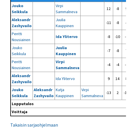
Jouko
Virpi
12
-8
9
Seikkula
Sammalneva
Aleksandr
Juulia
-11
-8
4
Zashyvailo
Kauppinen
Pentti
Ida Ylitervo
-8
-10
-4
Nousiainen
Jouko
Juulia
-7
-8
7
Seikkula
Kauppinen
Pentti
Virpi
-4
-4
-8
Nousiainen
Sammalneva
Aleksandr
Ida Ylitervo
9
14
8
Zashyvailo
Jouko
Aleksandr
Katja
Virpi
-13
2
-1
Seikkula
Zashyvailo
Kauppinen
Sammalneva
Lopputulos
Voittaja
Takaisin sarjaohjelmaan