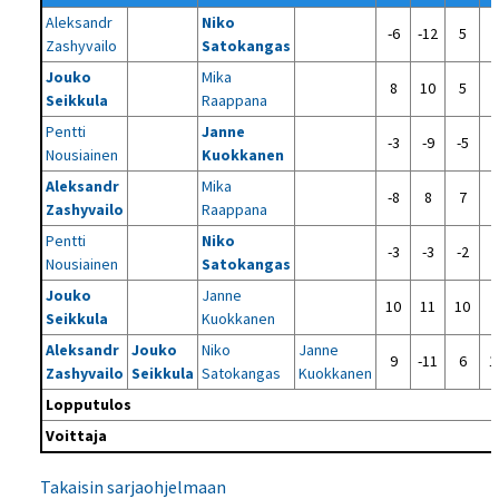
Aleksandr
Niko
-6
-12
5
Zashyvailo
Satokangas
Jouko
Mika
8
10
5
Seikkula
Raappana
Pentti
Janne
-3
-9
-5
Nousiainen
Kuokkanen
Aleksandr
Mika
-8
8
7
Zashyvailo
Raappana
Pentti
Niko
-3
-3
-2
Nousiainen
Satokangas
Jouko
Janne
10
11
10
Seikkula
Kuokkanen
Aleksandr
Jouko
Niko
Janne
9
-11
6
1
Zashyvailo
Seikkula
Satokangas
Kuokkanen
Lopputulos
Voittaja
Takaisin sarjaohjelmaan