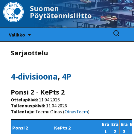
Suomen
Pöytätennisliitto
Siirry
Haku:
Valikko
sisältöön
Sarjaottelu
4-divisioona
,
4P
Ponsi 2 - KePts 2
Ottelupäivä:
11.04.2026
Tallennuspäivä:
11.04.2026
Tallentaja:
Teemu Oinas (
OinasTeem
)
Erä
Erä
Erä
E
Ponsi 2
KePts 2
1
2
3