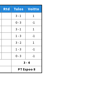
Tiedostot vanhoilta
Rtd
sivuilta
Tulos
Voitto
3 - 1
1
Viestitiedotteet
vanhoilta sivuilta
0 - 3
-1
Muut tiedotteet
3 - 1
1
1 - 3
-1
3 - 2
1
1 - 3
-1
0 - 3
-1
3 - 4
PT Espoo 8