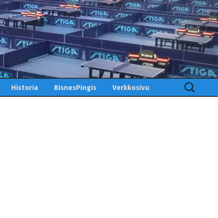
Haku:
Historia
BisnesPingis
Verkkosivu
Pöytätenniksen historia
Kirjaudu sisään
Suomessa
Toimintosivu
Kunniagalleria – Hall of
Fame
Etusivu
Ansiomerkit
PingisTV
Lehdistötiedotteet
Tekniset tiedotteet
us
gistiedotteet
Finlandia Open winners
Palaute
Pöytätennislehtiä PDF-
muodossa