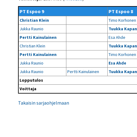
Kilpailujärjestäjien
Valiokunnat
ohjeet
Seurasiirrot
6-divisioona
PT Espoo 9
PT Espoo 8
Strategia 2025-2030
Rating-artikkelit
Kisajärjestäjien
Sarjatiedotteet
Christian Klein
Timo Korhonen
dokumentit
Vastuullisuus
Ilmoita epäasiallisesta
Rating-manuaali
käytöksestä
Jukka Raunio
Tuukka Kapa
Pelipaikat ja
Seuratiedotteet
NETU in English
joukkueiden
Julkaistut Rating-listat
Päivärating
Pertti Kainulainen
Esa Ahde
yhteyshenkilöt
Hallintosääntö
Tietosuoja
Christian Klein
Tuukka Kapa
Pertti Kainulainen
Timo Korhonen
Jukka Raunio
Esa Ahde
Jukka Raunio
Pertti Kainulainen
Tuukka Kapa
Lopputulos
Voittaja
Takaisin sarjaohjelmaan