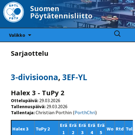
Suomen
Pöytätennisliitto
Siirry
Haku:
Valikko
sisältöön
Sarjaottelu
3-divisioona
,
3EF-YL
Halex 3 - TuPy 2
Ottelupäivä:
29.03.2026
Tallennuspäivä:
29.03.2026
Tallentaja:
Christian Porthin (
PorthChri
)
Erä
Erä
Erä
Erä
Erä
Halex 3
TuPy 2
Wo
Rtd
Tul
1
2
3
4
5