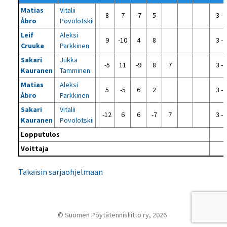
Matias
Vitalii
8
7
-7
5
3 - 
Åbro
Povolotskii
Leif
Aleksi
9
-10
4
8
3 - 
Cruuka
Parkkinen
Sakari
Jukka
-5
11
-9
8
7
3 - 
Kauranen
Tamminen
Matias
Aleksi
5
-5
6
2
3 - 
Åbro
Parkkinen
Sakari
Vitalii
-12
6
6
-7
7
3 - 
Kauranen
Povolotskii
Lopputulos
Voittaja
Takaisin sarjaohjelmaan
© Suomen Pöytätennisliitto ry, 2026