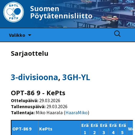
Suomen
Pöytätennisliitto
Siirry
Haku:
Valikko
sisältöön
Sarjaottelu
3-divisioona
,
3GH-YL
OPT-86 9 - KePts
Ottelupäivä:
29.03.2026
Tallennuspäivä:
29.03.2026
Tallentaja:
Miko Haarala (
HaaraMiko
)
Erä
Erä
Erä
Erä
Erä
OPT-86 9
KePts
W
1
2
3
4
5