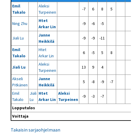
Emil
Aleksi
-7
6
8
5
Takalo
Turpeinen
Htet
Ning Zhu
-9
-6
-5
Arkar Lin
Janne
Jiali Lu
-9
-9
-11
Heikkilä
Emil
Htet
6
-5
5
8
Takalo
Arkar Lin
Aleksi
Jiali Lu
13
9
4
Turpeinen
Akseli
Janne
5
-8
-9
-7
Pitkänen
Heikkilä
Emil
Jiali
Htet
Aleksi
-9
-3
-7
Takalo
Lu
Arkar Lin
Turpeinen
Lopputulos
Voittaja
Takaisin sarjaohjelmaan