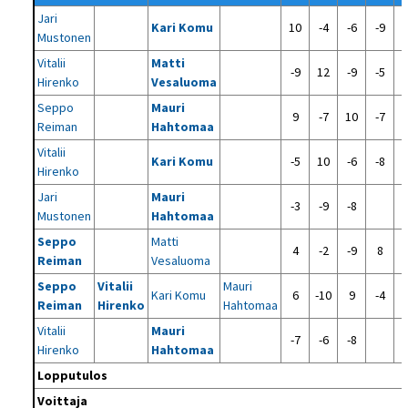
Jari
Kari Komu
10
-4
-6
-9
Mustonen
Vitalii
Matti
-9
12
-9
-5
Hirenko
Vesaluoma
Seppo
Mauri
9
-7
10
-7
Reiman
Hahtomaa
Vitalii
Kari Komu
-5
10
-6
-8
Hirenko
Jari
Mauri
-3
-9
-8
Mustonen
Hahtomaa
Seppo
Matti
4
-2
-9
8
Reiman
Vesaluoma
Seppo
Vitalii
Mauri
Kari Komu
6
-10
9
-4
Reiman
Hirenko
Hahtomaa
Vitalii
Mauri
-7
-6
-8
Hirenko
Hahtomaa
Lopputulos
Voittaja