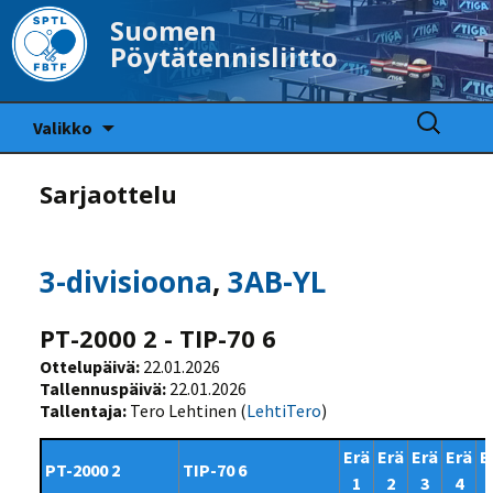
Suomen
Pöytätennisliitto
Siirry
Haku:
Valikko
sisältöön
Sarjaottelu
3-divisioona
,
3AB-YL
PT-2000 2 - TIP-70 6
Ottelupäivä:
22.01.2026
Tallennuspäivä:
22.01.2026
Tallentaja:
Tero Lehtinen (
LehtiTero
)
Erä
Erä
Erä
Erä
E
PT-2000 2
TIP-70 6
1
2
3
4