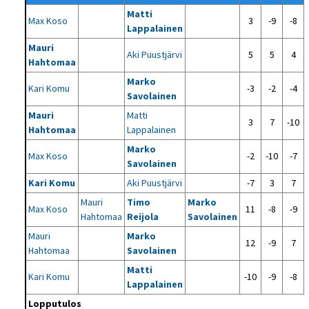
Matti
Max Koso
3
-9
-8
Lappalainen
Mauri
Aki Puustjärvi
5
5
4
Hahtomaa
Marko
Kari Komu
-3
-2
-4
Savolainen
Mauri
Matti
3
7
-10
Hahtomaa
Lappalainen
Marko
Max Koso
-2
-10
-7
Savolainen
Kari Komu
Aki Puustjärvi
-7
3
7
Mauri
Timo
Marko
Max Koso
11
-8
-9
Hahtomaa
Reijola
Savolainen
Mauri
Marko
12
-9
7
Hahtomaa
Savolainen
Matti
Kari Komu
-10
-9
-8
Lappalainen
Lopputulos