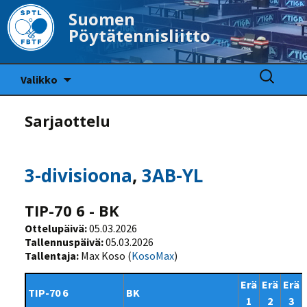
Suomen
Pöytätennisliitto
Siirry
Haku:
Valikko
sisältöön
Sarjaottelu
3-divisioona
,
3AB-YL
TIP-70 6 - BK
Ottelupäivä:
05.03.2026
Tallennuspäivä:
05.03.2026
Tallentaja:
Max Koso (
KosoMax
)
Erä
Erä
Erä
TIP-70 6
BK
1
2
3