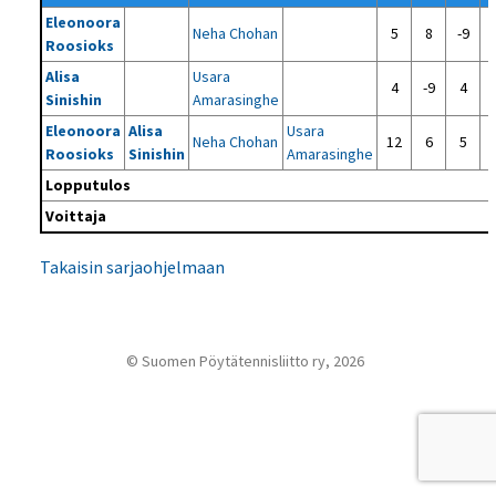
Eleonoora
Neha Chohan
5
8
-9
Roosioks
Alisa
Usara
4
-9
4
Sinishin
Amarasinghe
Eleonoora
Alisa
Usara
Neha Chohan
12
6
5
Roosioks
Sinishin
Amarasinghe
Lopputulos
Voittaja
Takaisin sarjaohjelmaan
© Suomen Pöytätennisliitto ry, 2026