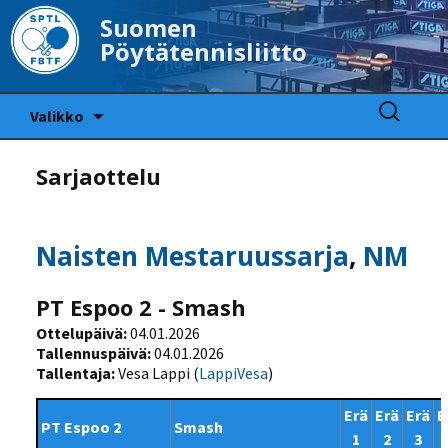
Suomen
Pöytätennisliitto
Siirry
Haku:
Valikko
sisältöön
Sarjaottelu
Naisten Mestaruussarja
,
NM
PT Espoo 2 - Smash
Ottelupäivä:
04.01.2026
Tallennuspäivä:
04.01.2026
Tallentaja:
Vesa Lappi (
LappiVesa
)
Erä
Erä
Erä
E
PT Espoo 2
Smash
1
2
3