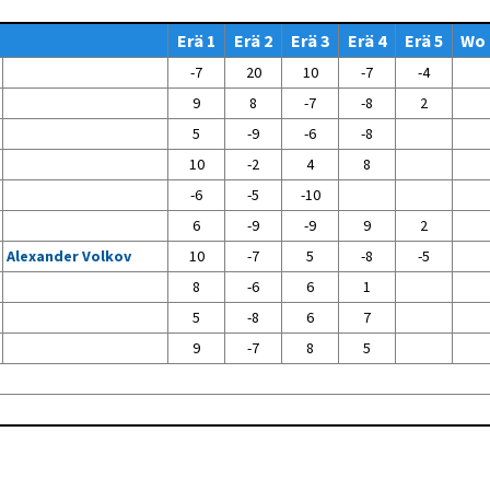
Venyttely
pöytätenniksessä-opas
Erä 1
Erä 2
Erä 3
Erä 4
Erä 5
Wo
Olkapäävammojen
ennaltaehkäisevä
-7
20
10
-7
-4
harjoitusopas
pöytätennispelaajille
9
8
-7
-8
2
Leirit
5
-9
-6
-8
EU-Erasmus:
10
-2
4
8
Maahanmuuttajien
kotouttaminen ja
-6
-5
-10
sukupuolten tasa-arvo
pöytätenniksessä
6
-9
-9
9
2
kattavan osallisuuden
kautta
Alexander Volkov
10
-7
5
-8
-5
8
-6
6
1
5
-8
6
7
9
-7
8
5