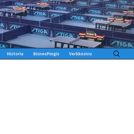
Haku:
Historia
BisnesPingis
Verkkosivu
Pöytätenniksen historia
Kirjaudu sisään
Suomessa
Toimintosivu
Kunniagalleria – Hall of
Fame
Etusivu
Ansiomerkit
PingisTV
Lehdistötiedotteet
Tekniset tiedotteet
us
gistiedotteet
Finlandia Open winners
Palaute
Pöytätennislehtiä PDF-
muodossa