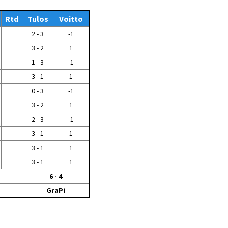
Tiedostot vanhoilta
Rtd
sivuilta
Tulos
Voitto
2 - 3
-1
Viestitiedotteet
vanhoilta sivuilta
3 - 2
1
Muut tiedotteet
1 - 3
-1
3 - 1
1
0 - 3
-1
3 - 2
1
2 - 3
-1
3 - 1
1
3 - 1
1
3 - 1
1
6 - 4
GraPi