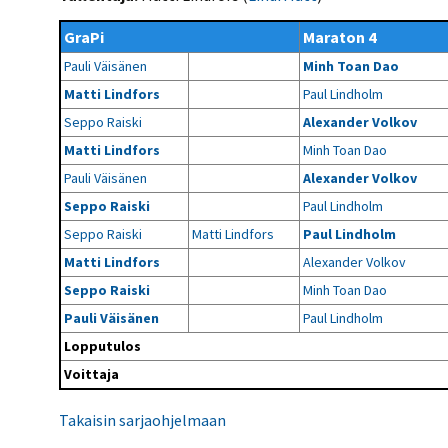
Kilpailujärjestäjien
Valiokunnat
ohjeet
Seurasiirrot
6-divisioona
GraPi
Maraton 4
Strategia 2025-2030
Rating-artikkelit
Kisajärjestäjien
Sarjatiedotteet
Pauli Väisänen
Minh Toan Dao
dokumentit
Vastuullisuus
Ilmoita epäasiallisesta
Rating-manuaali
käytöksestä
Matti Lindfors
Paul Lindholm
Pelipaikat ja
Seuratiedotteet
NETU in English
joukkueiden
Julkaistut Rating-listat
Päivärating
Seppo Raiski
Alexander Volkov
yhteyshenkilöt
Hallintosääntö
Tietosuoja
Matti Lindfors
Minh Toan Dao
Pauli Väisänen
Alexander Volkov
Seppo Raiski
Paul Lindholm
Seppo Raiski
Matti Lindfors
Paul Lindholm
Matti Lindfors
Alexander Volkov
Seppo Raiski
Minh Toan Dao
Pauli Väisänen
Paul Lindholm
Lopputulos
Voittaja
Takaisin sarjaohjelmaan