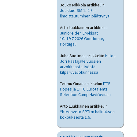
Jouko Mikkola
artikkeliin
Joukkue-SM 1.-2.8. –
ilmoittautuminen päättynyt
Arto Luukkainen
artikkeliin
Junioreiden EM-kisat
10.-19.7.2026 Gondomar,
Portugali
Juha Suotmaa
artikkeliin
Kiitos
Jori Haatajalle vuosien
arvokkaasta työstä
kilpailuvaliokunnassa
Teemu Oinas
artikkeliin
ITTF
Hopes ja ETTU Eurotalents
Selection Camp Havířovissa
Arto Luukkainen
artikkeliin
Yhteenveto SPTL:n hallituksen
kokouksesta 1.6.