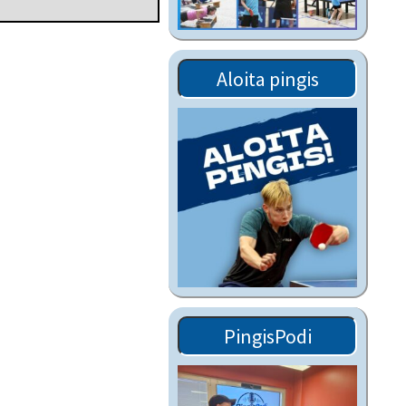
Tiedostot vanhoilta
sivuilta
Viestitiedotteet
Aloita pingis
vanhoilta sivuilta
Muut tiedotteet
PingisPodi