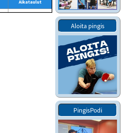
Aikataulut
Tiedostot vanhoilta
sivuilta
Viestitiedotteet
Aloita pingis
vanhoilta sivuilta
Muut tiedotteet
PingisPodi