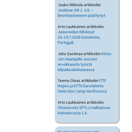
Jouko Mikkola
artikkeliin
Joukkue-SM 1.-2.8. –
ilmoittautuminen päättynyt
Arto Luukkainen
artikkeliin
Junioreiden EM-kisat
10.-19.7.2026 Gondomar,
Portugali
Juha Suotmaa
artikkeliin
Kiitos
Jori Haatajalle vuosien
arvokkaasta työstä
kilpailuvaliokunnassa
Teemu Oinas
artikkeliin
ITTF
Hopes ja ETTU Eurotalents
Selection Camp Havířovissa
Arto Luukkainen
artikkeliin
Yhteenveto SPTL:n hallituksen
kokouksesta 1.6.