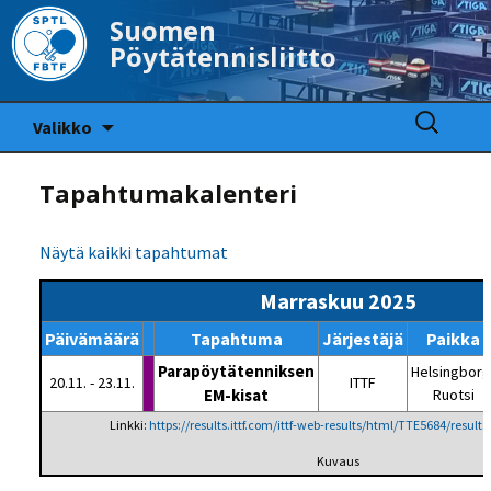
Suomen
Pöytätennisliitto
Siirry
Haku:
Valikko
sisältöön
Tapahtumakalenteri
Näytä kaikki tapahtumat
Marraskuu 2025
Päivämäärä
Tapahtuma
Järjestäjä
Paikka
Parapöytätenniksen
Helsingborg
20.11. - 23.11.
ITTF
EM-kisat
Ruotsi
Linkki:
https://results.ittf.com/ittf-web-results/html/TTE5684/results
Kuvaus