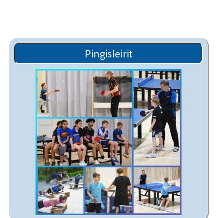
Pingisleirit