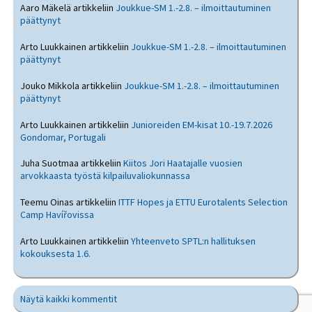
Aaro Mäkelä
artikkeliin
Joukkue-SM 1.-2.8. – ilmoittautuminen
päättynyt
Arto Luukkainen
artikkeliin
Joukkue-SM 1.-2.8. – ilmoittautuminen
päättynyt
Jouko Mikkola
artikkeliin
Joukkue-SM 1.-2.8. – ilmoittautuminen
päättynyt
Arto Luukkainen
artikkeliin
Junioreiden EM-kisat 10.-19.7.2026
Gondomar, Portugali
Juha Suotmaa
artikkeliin
Kiitos Jori Haatajalle vuosien
arvokkaasta työstä kilpailuvaliokunnassa
Teemu Oinas
artikkeliin
ITTF Hopes ja ETTU Eurotalents Selection
Camp Havířovissa
Arto Luukkainen
artikkeliin
Yhteenveto SPTL:n hallituksen
kokouksesta 1.6.
Näytä kaikki kommentit