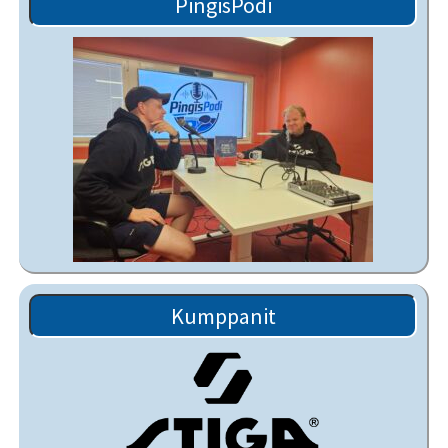
PingisPodi
Kumppanit