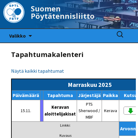
Suomen
Pöytätennisliitto
Siirry
Haku:
Valikko
sisältöön
Tapahtumakalenteri
Näytä kaikki tapahtumat
Marraskuu 2025
Päivämäärä
Tapahtuma
Järjestäjä
Paikka
Kutsu
PTS
Keravan
15.11.
Sherwood /
Kerava
aloittelijakisat
MBF
Linkki:
Arvonn
Kuvaus