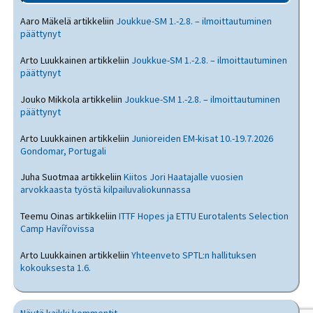
Aaro Mäkelä
artikkeliin
Joukkue-SM 1.-2.8. – ilmoittautuminen
päättynyt
Arto Luukkainen
artikkeliin
Joukkue-SM 1.-2.8. – ilmoittautuminen
päättynyt
Jouko Mikkola
artikkeliin
Joukkue-SM 1.-2.8. – ilmoittautuminen
päättynyt
Arto Luukkainen
artikkeliin
Junioreiden EM-kisat 10.-19.7.2026
Gondomar, Portugali
Juha Suotmaa
artikkeliin
Kiitos Jori Haatajalle vuosien
arvokkaasta työstä kilpailuvaliokunnassa
Teemu Oinas
artikkeliin
ITTF Hopes ja ETTU Eurotalents Selection
Camp Havířovissa
Arto Luukkainen
artikkeliin
Yhteenveto SPTL:n hallituksen
kokouksesta 1.6.
Näytä kaikki kommentit