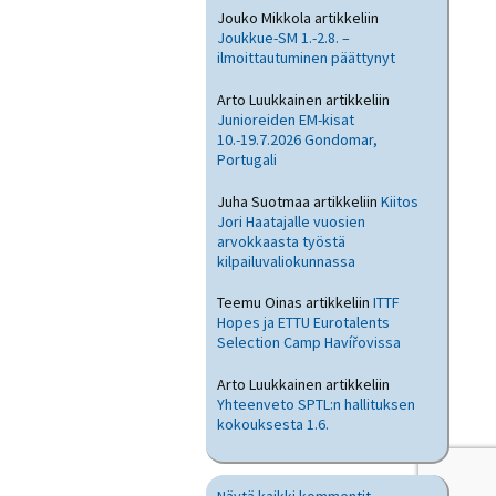
Jouko Mikkola
artikkeliin
Joukkue-SM 1.-2.8. –
ilmoittautuminen päättynyt
Arto Luukkainen
artikkeliin
Junioreiden EM-kisat
10.-19.7.2026 Gondomar,
Portugali
Juha Suotmaa
artikkeliin
Kiitos
Jori Haatajalle vuosien
arvokkaasta työstä
kilpailuvaliokunnassa
Teemu Oinas
artikkeliin
ITTF
Hopes ja ETTU Eurotalents
Selection Camp Havířovissa
Arto Luukkainen
artikkeliin
Yhteenveto SPTL:n hallituksen
kokouksesta 1.6.