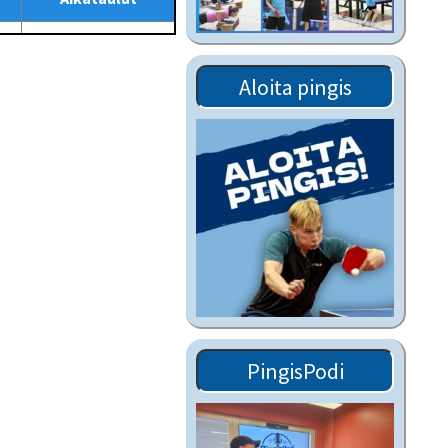
Tiedostot vanhoilta
sivuilta
Viestitiedotteet
Aloita pingis
vanhoilta sivuilta
Muut tiedotteet
PingisPodi