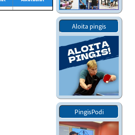
Tiedostot vanhoilta
sivuilta
Viestitiedotteet
Aloita pingis
vanhoilta sivuilta
Muut tiedotteet
PingisPodi