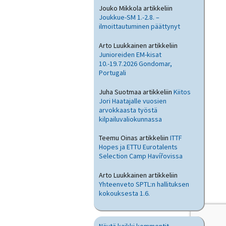
Jouko Mikkola
artikkeliin
Joukkue-SM 1.-2.8. –
ilmoittautuminen päättynyt
Arto Luukkainen
artikkeliin
Junioreiden EM-kisat
10.-19.7.2026 Gondomar,
Portugali
Juha Suotmaa
artikkeliin
Kiitos
Jori Haatajalle vuosien
arvokkaasta työstä
kilpailuvaliokunnassa
Teemu Oinas
artikkeliin
ITTF
Hopes ja ETTU Eurotalents
Selection Camp Havířovissa
Arto Luukkainen
artikkeliin
Yhteenveto SPTL:n hallituksen
kokouksesta 1.6.