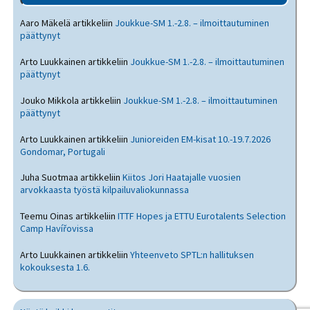
Aaro Mäkelä
artikkeliin
Joukkue-SM 1.-2.8. – ilmoittautuminen
päättynyt
Arto Luukkainen
artikkeliin
Joukkue-SM 1.-2.8. – ilmoittautuminen
päättynyt
Jouko Mikkola
artikkeliin
Joukkue-SM 1.-2.8. – ilmoittautuminen
päättynyt
Arto Luukkainen
artikkeliin
Junioreiden EM-kisat 10.-19.7.2026
Gondomar, Portugali
Juha Suotmaa
artikkeliin
Kiitos Jori Haatajalle vuosien
arvokkaasta työstä kilpailuvaliokunnassa
Teemu Oinas
artikkeliin
ITTF Hopes ja ETTU Eurotalents Selection
Camp Havířovissa
Arto Luukkainen
artikkeliin
Yhteenveto SPTL:n hallituksen
kokouksesta 1.6.