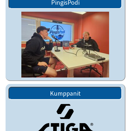
PingisPodi
Kumppanit