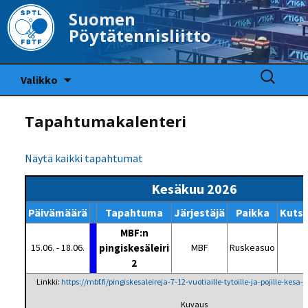
Suomen
Pöytätennisliitto
Siirry
Haku:
Valikko
sisältöön
Tapahtumakalenteri
Näytä kaikki tapahtumat
Kesäkuu 2026
Päivämäärä
Tapahtuma
Järjestäjä
Paikka
Kuts
MBF:n
15.06. - 18.06.
pingiskesäleiri
MBF
Ruskeasuo
2
Linkki:
https://mbf.fi/pingiskesaleireja-7-12-vuotiaille-tytoille-ja-pojille-kesa
Kuvaus