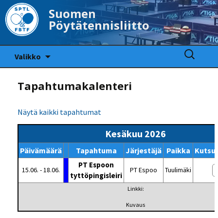
Suomen
Pöytätennisliitto
Siirry
Haku:
Valikko
sisältöön
Tapahtumakalenteri
Näytä kaikki tapahtumat
Kesäkuu 2026
Päivämäärä
Tapahtuma
Järjestäjä
Paikka
Kutsu
PT Espoon
15.06. - 18.06.
PT Espoo
Tuulimäki
tyttöpingisleiri
Linkki:
Kuvaus