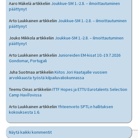
Aaro Mäkelä
artikkeliin
Joukkue-SM 1.-2.8. – ilmoittautuminen
päättynyt
Arto Luukkainen
artikkeliin
Joukkue-SM 1.-2.8. – ilmoittautuminen
päättynyt
Jouko Mikkola
artikkeliin
Joukkue-SM 1.-2.8. – ilmoittautuminen
päättynyt
Arto Luukkainen
artikkeliin
Junioreiden EM-kisat 10.-19.7.2026
Gondomar, Portugali
Juha Suotmaa
artikkeliin
Kiitos Jori Haatajalle vuosien
arvokkaasta työstä kilpailuvaliokunnassa
Teemu Oinas
artikkeliin
ITTF Hopes ja ETTU Eurotalents Selection
Camp Havířovissa
Arto Luukkainen
artikkeliin
Yhteenveto SPTL:n hallituksen
kokouksesta 1.6.
Näytä kaikki kommentit