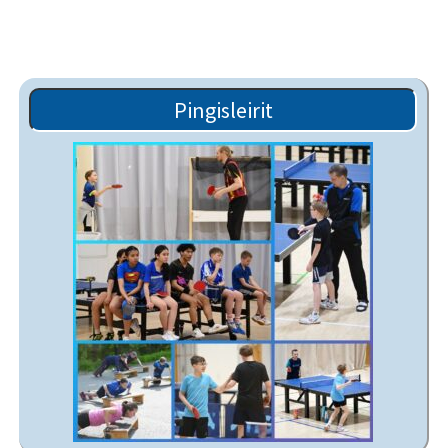
Pingisleirit