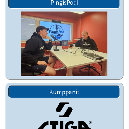
PingisPodi
Kumppanit