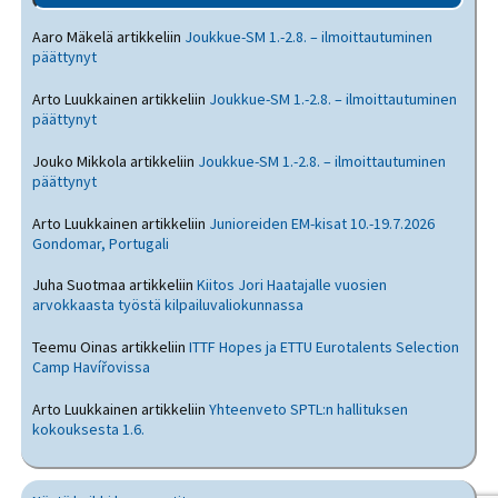
Aaro Mäkelä
artikkeliin
Joukkue-SM 1.-2.8. – ilmoittautuminen
päättynyt
Arto Luukkainen
artikkeliin
Joukkue-SM 1.-2.8. – ilmoittautuminen
päättynyt
Jouko Mikkola
artikkeliin
Joukkue-SM 1.-2.8. – ilmoittautuminen
päättynyt
Arto Luukkainen
artikkeliin
Junioreiden EM-kisat 10.-19.7.2026
Gondomar, Portugali
Juha Suotmaa
artikkeliin
Kiitos Jori Haatajalle vuosien
arvokkaasta työstä kilpailuvaliokunnassa
Teemu Oinas
artikkeliin
ITTF Hopes ja ETTU Eurotalents Selection
Camp Havířovissa
Arto Luukkainen
artikkeliin
Yhteenveto SPTL:n hallituksen
kokouksesta 1.6.