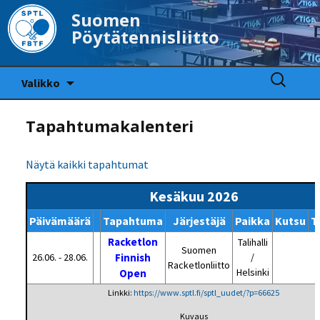
Suomen
Pöytätennisliitto
Siirry
Haku:
Valikko
sisältöön
Tapahtumakalenteri
Näytä kaikki tapahtumat
Kesäkuu 2026
Päivämäärä
Tapahtuma
Järjestäjä
Paikka
Kutsu
T
Racketlon
Talihalli
Suomen
26.06. - 28.06.
Finnish
/
Racketlonliitto
Helsinki
Open
Linkki:
https://www.sptl.fi/sptl_uudet/?p=66625
Kuvaus