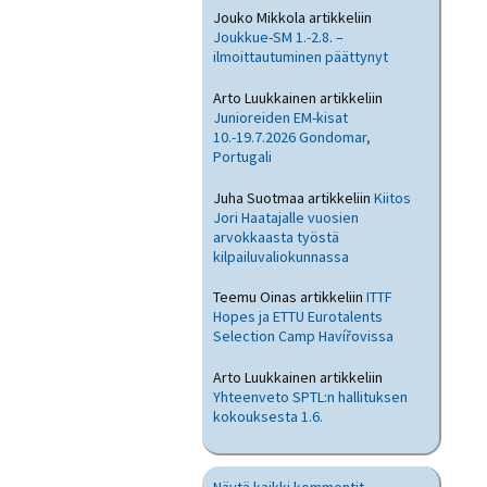
Jouko Mikkola
artikkeliin
Joukkue-SM 1.-2.8. –
ilmoittautuminen päättynyt
Arto Luukkainen
artikkeliin
Junioreiden EM-kisat
10.-19.7.2026 Gondomar,
Portugali
Juha Suotmaa
artikkeliin
Kiitos
Jori Haatajalle vuosien
arvokkaasta työstä
kilpailuvaliokunnassa
Teemu Oinas
artikkeliin
ITTF
Hopes ja ETTU Eurotalents
Selection Camp Havířovissa
Arto Luukkainen
artikkeliin
Yhteenveto SPTL:n hallituksen
kokouksesta 1.6.