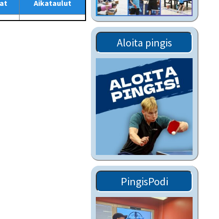
at
Aikataulut
Tiedostot vanhoilta
sivuilta
Viestitiedotteet
Aloita pingis
vanhoilta sivuilta
Muut tiedotteet
PingisPodi