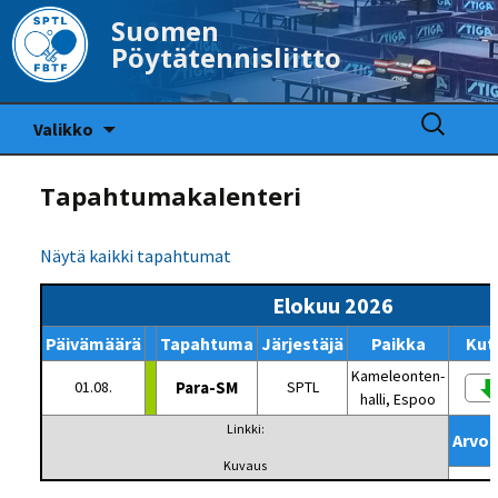
Suomen
Pöytätennisliitto
Siirry
Haku:
Valikko
sisältöön
Tapahtumakalenteri
Näytä kaikki tapahtumat
Elokuu 2026
Päivämäärä
Tapahtuma
Järjestäjä
Paikka
Kut
Kameleonten-
01.08.
Para-SM
SPTL
halli, Espoo
Linkki:
Arvo
Kuvaus