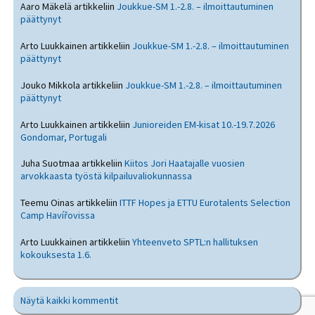
Aaro Mäkelä
artikkeliin
Joukkue-SM 1.-2.8. – ilmoittautuminen
päättynyt
Arto Luukkainen
artikkeliin
Joukkue-SM 1.-2.8. – ilmoittautuminen
päättynyt
Jouko Mikkola
artikkeliin
Joukkue-SM 1.-2.8. – ilmoittautuminen
päättynyt
Arto Luukkainen
artikkeliin
Junioreiden EM-kisat 10.-19.7.2026
Gondomar, Portugali
Juha Suotmaa
artikkeliin
Kiitos Jori Haatajalle vuosien
arvokkaasta työstä kilpailuvaliokunnassa
Teemu Oinas
artikkeliin
ITTF Hopes ja ETTU Eurotalents Selection
Camp Havířovissa
Arto Luukkainen
artikkeliin
Yhteenveto SPTL:n hallituksen
kokouksesta 1.6.
Näytä kaikki kommentit