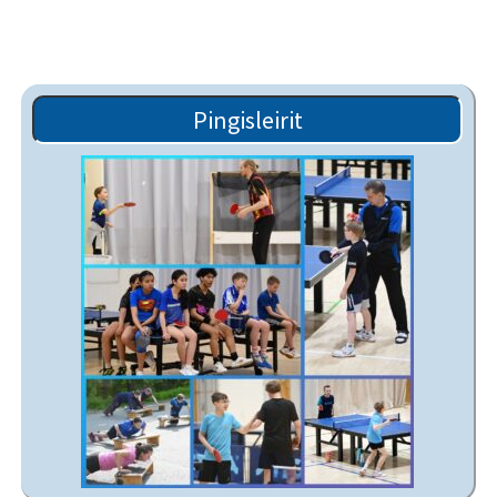
Pingisleirit