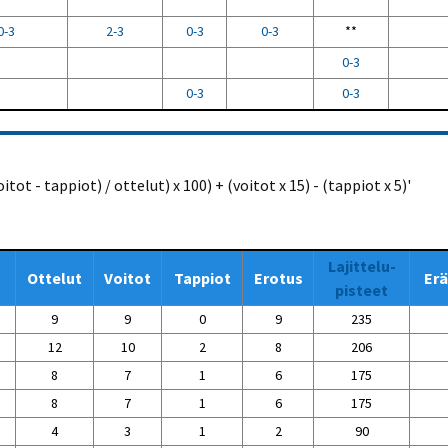
**
0-3
2-3
0-3
0-3
**
0-3
0-3
0-3
ot - tappiot) / ottelut) x 100) + (voitot x 15) - (tappiot x 5)'
Lajittelu-
Ottelut
Voitot
Tappiot
Erotus
Erä
pisteet
9
9
0
9
235
12
10
2
8
206
8
7
1
6
175
8
7
1
6
175
4
3
1
2
90