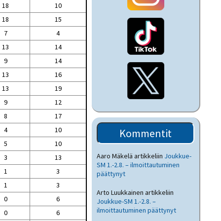
18
10
18
15
7
4
13
14
9
14
13
16
13
19
9
12
8
17
4
10
Kommentit
5
10
Aaro Mäkelä
artikkeliin
Joukkue-
3
13
SM 1.-2.8. – ilmoittautuminen
1
3
päättynyt
1
3
Arto Luukkainen
artikkeliin
0
6
Joukkue-SM 1.-2.8. –
ilmoittautuminen päättynyt
0
6