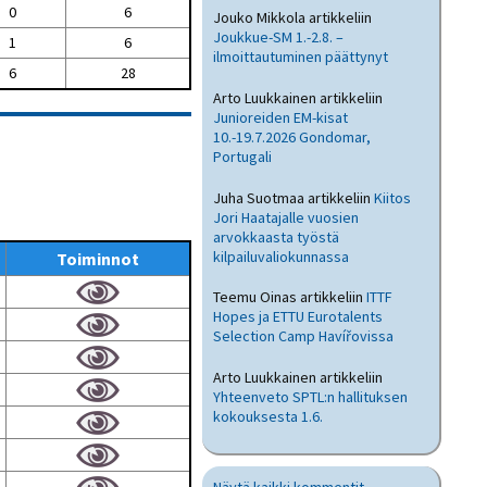
0
6
Jouko Mikkola
artikkeliin
Joukkue-SM 1.-2.8. –
1
6
ilmoittautuminen päättynyt
6
28
Arto Luukkainen
artikkeliin
Junioreiden EM-kisat
10.-19.7.2026 Gondomar,
Portugali
Juha Suotmaa
artikkeliin
Kiitos
Jori Haatajalle vuosien
arvokkaasta työstä
kilpailuvaliokunnassa
Toiminnot
Teemu Oinas
artikkeliin
ITTF
Hopes ja ETTU Eurotalents
Selection Camp Havířovissa
Arto Luukkainen
artikkeliin
Yhteenveto SPTL:n hallituksen
kokouksesta 1.6.