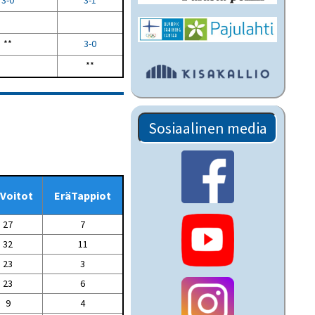
3-0
3-1
**
3-0
**
Sosiaalinen media
Voitot
EräTappiot
27
7
32
11
23
3
23
6
9
4