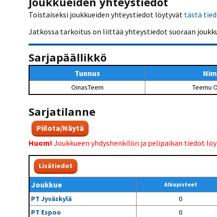
Joukkueiden yhteystiedot
Kilpailujärjestäjien
Valiokunnat
ohjeet
Seurasiirrot
6-divisioona
Toistaiseksi joukkueiden yhteystiedot löytyvät
tästä tie
Strategia 2025-2030
Rating-artikkelit
Kisajärjestäjien
Sarjatiedotteet
Jatkossa tarkoitus on liittää yhteystiedot suoraan joukk
dokumentit
Vastuullisuus
Ilmoita epäasiallisesta
Rating-manuaali
käytöksestä
Pelipaikat ja
Seuratiedotteet
NETU in English
joukkueiden
Sarjapäällikkö
Julkaistut Rating-listat
Päivärating
yhteyshenkilöt
Hallintosääntö
Tietosuoja
Tunnus
Nim
OinasTeem
Teemu O
Sarjatilanne
Piilota/Näytä
Huom!
Joukkueen yhdyshenkilön ja pelipaikan tiedot lö
Lisätiedot
Joukkue
Alkupisteet
PT Jyväskylä
0
PT Espoo
0