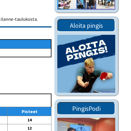
Tiedostot vanhoilta
sivuilta
tilanne-taulukosta.
Viestitiedotteet
Aloita pingis
vanhoilta sivuilta
Muut tiedotteet
PingisPodi
Pisteet
14
12