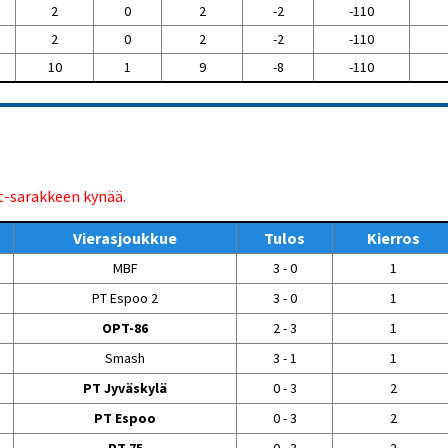
2
0
2
-2
-110
2
0
2
-2
-110
10
1
9
-8
-110
t-sarakkeen kynää.
Vierasjoukkue
Tulos
Kierros
MBF
3 - 0
1
PT Espoo 2
3 - 0
1
OPT-86
2 - 3
1
Smash
3 - 1
1
PT Jyväskylä
0 - 3
2
PT Espoo
0 - 3
2