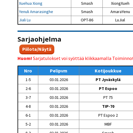
Xuehua Xiong
Smash
XiongXueh
Yenuli Amarasinghe
Smash
AmaraYenu
Jiali Lu
OPT-86
LuJial
Sarjaohjelma
Piilota/Näytä
Huom!
Sarjatulokset voi syöttää klikkaamalla Toiminno
Nro
Pelipvm
Kotijoukkue
1-5
03.01.2026
PT Jyväskylä
2-6
03.01.2026
PT Espoo
3-7
03.01.2026
PT 75
4-8
03.01.2026
TIP-70
6-1
03.01.2026
PT Espoo 2
5-2
03.01.2026
MBF