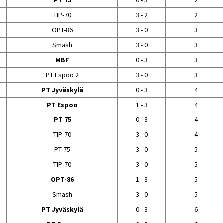
PT 75
0 - 3
2
TIP-70
3 - 2
2
OPT-86
3 - 0
3
Smash
3 - 0
3
MBF
0 - 3
3
PT Espoo 2
3 - 0
3
PT Jyväskylä
0 - 3
4
PT Espoo
1 - 3
4
PT 75
0 - 3
4
TIP-70
3 - 0
4
PT 75
3 - 0
5
TIP-70
3 - 0
5
OPT-86
1 - 3
5
Smash
3 - 0
5
PT Jyväskylä
0 - 3
6