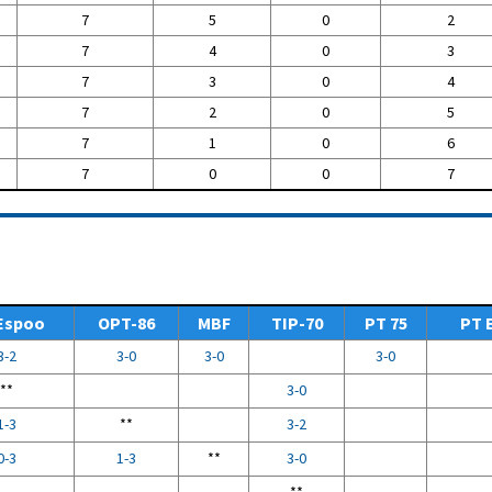
7
5
0
2
7
4
0
3
7
3
0
4
7
2
0
5
7
1
0
6
7
0
0
7
Espoo
OPT-86
MBF
TIP-70
PT 75
PT 
3-2
3-0
3-0
3-0
**
3-0
1-3
**
3-2
0-3
1-3
**
3-0