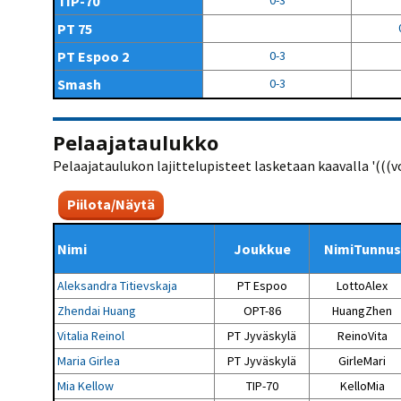
TIP-70
0-3
PT 75
PT Espoo 2
0-3
Smash
0-3
Pelaajataulukko
Pelaajataulukon lajittelupisteet lasketaan kaavalla '(((voit
Piilota/Näytä
Nimi
Joukkue
NimiTunnus
Aleksandra Titievskaja
PT Espoo
LottoAlex
Zhendai Huang
OPT-86
HuangZhen
Vitalia Reinol
PT Jyväskylä
ReinoVita
Maria Girlea
PT Jyväskylä
GirleMari
Mia Kellow
TIP-70
KelloMia