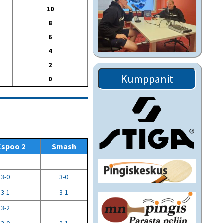
10
8
6
4
2
Kumppanit
0
Espoo 2
Smash
3-0
3-0
3-1
3-1
3-2