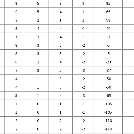
8
5
3
2
85
9
5
4
1
66
3
2
1
1
58
8
4
4
0
40
7
3
4
-1
11
8
3
5
-2
-5
8
3
5
-2
-5
6
2
4
-2
-23
7
2
5
-3
-37
4
1
3
-2
-50
4
1
3
-2
-50
5
1
4
-3
-65
1
0
1
-1
-105
1
0
1
-1
-105
2
0
2
-2
-110
2
0
2
-2
-110