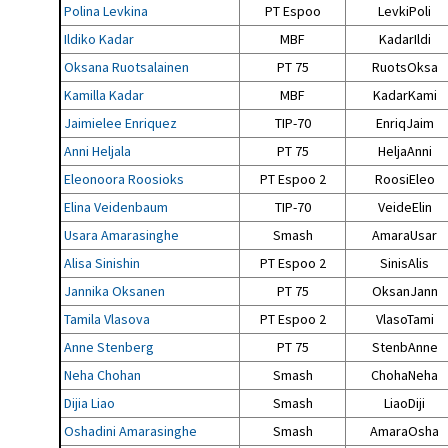
Polina Levkina
PT Espoo
LevkiPoli
Ildiko Kadar
MBF
KadarIldi
Oksana Ruotsalainen
PT 75
RuotsOksa
Kamilla Kadar
MBF
KadarKami
Jaimielee Enriquez
TIP-70
EnriqJaim
Anni Heljala
PT 75
HeljaAnni
Eleonoora Roosioks
PT Espoo 2
RoosiEleo
Elina Veidenbaum
TIP-70
VeideElin
Usara Amarasinghe
Smash
AmaraUsar
Alisa Sinishin
PT Espoo 2
SinisAlis
Jannika Oksanen
PT 75
OksanJann
Tamila Vlasova
PT Espoo 2
VlasoTami
Anne Stenberg
PT 75
StenbAnne
Neha Chohan
Smash
ChohaNeha
Dijia Liao
Smash
LiaoDiji
Oshadini Amarasinghe
Smash
AmaraOsha