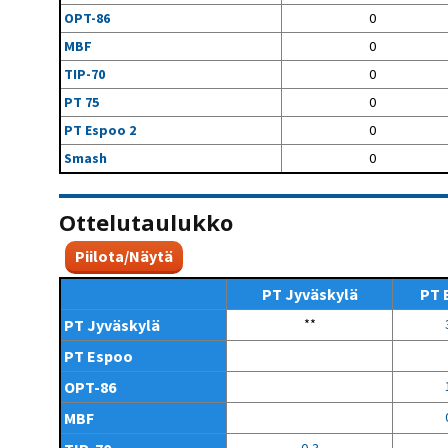
OPT-86
0
MBF
0
TIP-70
0
PT 75
0
PT Espoo 2
0
Smash
0
Ottelutaulukko
Piilota/Näytä
PT Jyväskylä
PT 
PT Jyväskylä
**
PT Espoo
OPT-86
MBF