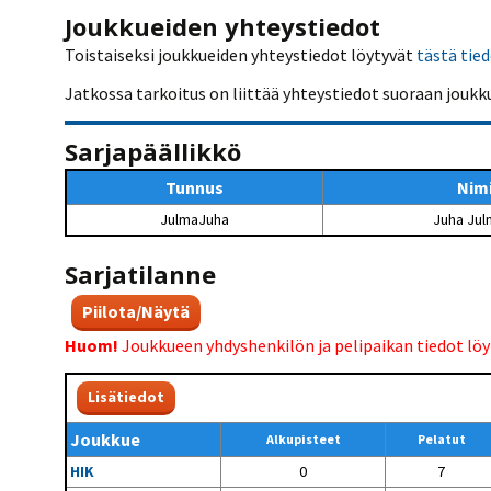
Kilpailujärjestäjien
Valiokunnat
ohjeet
Joukkueiden yhteystiedot
Seurasiirrot
6-divisioona
Strategia 2025-2030
Toistaiseksi joukkueiden yhteystiedot löytyvät
tästä tie
Rating-artikkelit
Kisajärjestäjien
Sarjatiedotteet
dokumentit
Vastuullisuus
Ilmoita epäasiallisesta
Jatkossa tarkoitus on liittää yhteystiedot suoraan joukk
Rating-manuaali
käytöksestä
Pelipaikat ja
Seuratiedotteet
NETU in English
joukkueiden
Julkaistut Rating-listat
Päivärating
yhteyshenkilöt
Hallintosääntö
Sarjapäällikkö
Tietosuoja
Tunnus
Nim
JulmaJuha
Juha Jul
Sarjatilanne
Piilota/Näytä
Huom!
Joukkueen yhdyshenkilön ja pelipaikan tiedot lö
Lisätiedot
Joukkue
Alkupisteet
Pelatut
HIK
0
7