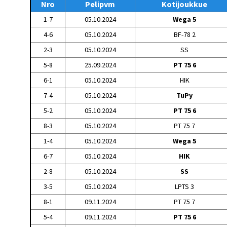
Nro
Pelipvm
Kotijoukkue
1-7
05.10.2024
Wega 5
4-6
05.10.2024
BF-78 2
2-3
05.10.2024
SS
5-8
25.09.2024
PT 75 6
6-1
05.10.2024
HIK
7-4
05.10.2024
TuPy
5-2
05.10.2024
PT 75 6
8-3
05.10.2024
PT 75 7
1-4
05.10.2024
Wega 5
6-7
05.10.2024
HIK
2-8
05.10.2024
SS
3-5
05.10.2024
LPTS 3
8-1
09.11.2024
PT 75 7
5-4
09.11.2024
PT 75 6