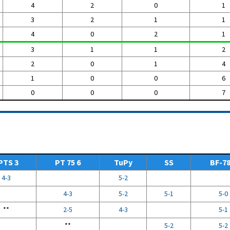
4
2
0
1
3
2
1
1
4
0
2
1
3
1
1
2
2
0
1
4
1
0
0
6
0
0
0
7
PTS 3
PT 75 6
TuPy
SS
BF-78
4-3
5-2
4-3
5-2
5-1
5-0
**
2-5
4-3
5-1
**
5-2
5-2