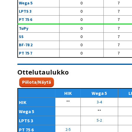
Wega 5
0
7
LPTS 3
0
7
PT 75 6
0
7
TuPy
0
7
SS
0
7
BF-78 2
0
7
PT 75 7
0
7
Ottelutaulukko
Piilota/Näytä
HIK
Wega 5
L
HIK
**
3-4
Wega 5
**
LPTS 3
5-2
PT 75 6
2-5