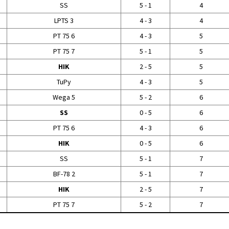
SS
5 - 1
4
LPTS 3
4 - 3
4
PT 75 6
4 - 3
5
PT 75 7
5 - 1
5
HIK
2 - 5
5
TuPy
4 - 3
5
Wega 5
5 - 2
6
SS
0 - 5
6
PT 75 6
4 - 3
6
HIK
0 - 5
6
SS
5 - 1
7
BF-78 2
5 - 1
7
HIK
2 - 5
7
PT 75 7
5 - 2
7