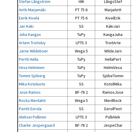
Stefan Långström
HIK
LångsStef
Antti Marjamäki
PT 75 6
MarjaAntt
Eerik Kivelä
PT 75 6
KivelErik
Jari Käki
SS
KäkiJari
Juha Kangas
TuPy
KangaJuha
Artem Troitskiy
LPTS 3
TroitArte
Jarne Wildeboer
Wega 5
WildeJarn
Pertti Hella
TuPy
HellaPert
Vesa Helminen
TuPy
HelmiVesa
Tommi Sjöberg
TuPy
SjöbeTomm
Mika Kotoluoto
SS
KotolMika
Jose Ramos
BF-78 2
RamosJose
Rocka Merilahti
Wega 5
MerilRock
Pentti Eerola
SS
EerolPent
Aleksei Pullinen
LPTS 3
PulliAlek
Charlie Jespergaard
BF-78 2
JespeChar