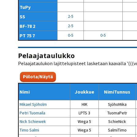
TuPy
SS
2-5
BF-78 2
2-5
PT 75 7
0-5
0-5
Pelaajataulukko
Pelaajataulukon lajittelupisteet lasketaan kaavalla '(((voit
Piilota/Näytä
Nimi
Joukkue
NimiTunnus
Mikael Sjöholm
HIK
SjöhoMika
Petri Tuomaila
LPTS 3
TuomaPetr
Nick Schiewek
Wega 5
SchieNick
Timo Salmi
Wega 5
SalmiTimo