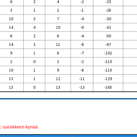
6
2
4
-2
-23
3
1
2
-1
-28
10
3
7
-4
-30
14
4
10
-6
-32
8
2
6
-4
-50
14
3
11
-8
-67
9
1
8
-7
-102
2
0
2
-2
-110
10
1
9
-8
-110
13
1
12
-11
-129
13
0
13
-13
-165
t-sarakkeen kynää.