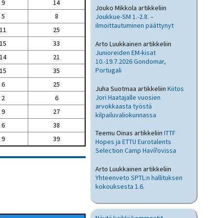
9
14
Jouko Mikkola
artikkeliin
5
8
Joukkue-SM 1.-2.8. –
ilmoittautuminen päättynyt
11
25
15
33
Arto Luukkainen
artikkeliin
Junioreiden EM-kisat
14
21
10.-19.7.2026 Gondomar,
Portugali
15
35
6
25
Juha Suotmaa
artikkeliin
Kiitos
Jori Haatajalle vuosien
2
6
arvokkaasta työstä
9
27
kilpailuvaliokunnassa
6
38
Teemu Oinas
artikkeliin
ITTF
9
39
Hopes ja ETTU Eurotalents
Selection Camp Havířovissa
Arto Luukkainen
artikkeliin
Yhteenveto SPTL:n hallituksen
kokouksesta 1.6.