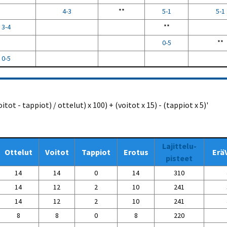
4-3
**
5-1
5-1
3-4
**
0-5
**
0-5
ot - tappiot) / ottelut) x 100) + (voitot x 15) - (tappiot x 5)'
Lajittelu-
Ottelut
Voitot
Tappiot
Erotus
Erä
pisteet
14
14
0
14
310
14
12
2
10
241
14
12
2
10
241
8
8
0
8
220