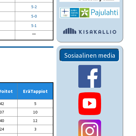
5-2
5-0
5-1
**
Sosiaalinen media
Voitot
EräTappiot
42
5
37
10
40
12
24
3