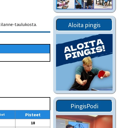
Tiedostot vanhoilta
sivuilta
Viestitiedotteet
Aloita pingis
tilanne-taulukosta.
vanhoilta sivuilta
Muut tiedotteet
PingisPodi
Pisteet
iot
18