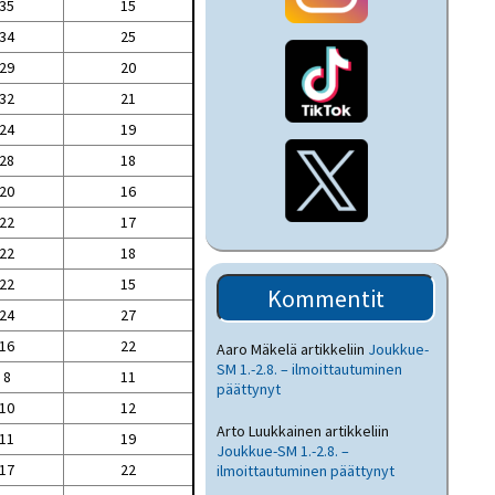
35
15
34
25
29
20
32
21
24
19
28
18
20
16
22
17
22
18
22
15
Kommentit
24
27
16
22
Aaro Mäkelä
artikkeliin
Joukkue-
SM 1.-2.8. – ilmoittautuminen
8
11
päättynyt
10
12
Arto Luukkainen
artikkeliin
11
19
Joukkue-SM 1.-2.8. –
17
22
ilmoittautuminen päättynyt