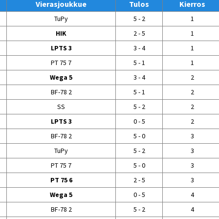
Vierasjoukkue
Tulos
Kierros
TuPy
5 - 2
1
HIK
2 - 5
1
LPTS 3
3 - 4
1
PT 75 7
5 - 1
1
Wega 5
3 - 4
2
BF-78 2
5 - 1
2
SS
5 - 2
2
LPTS 3
0 - 5
2
BF-78 2
5 - 0
3
TuPy
5 - 2
3
PT 75 7
5 - 0
3
PT 75 6
2 - 5
3
Wega 5
0 - 5
4
BF-78 2
5 - 2
4