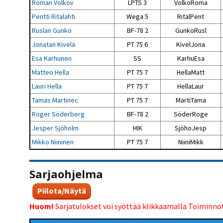
Roman Volkov
LPTS 3
VolkoRoma
Pentti Ritalahti
Wega 5
RitalPent
Ruslan Gunko
BF-78 2
GunkoRusl
Jonatan Kivelä
PT 75 6
KivelJona
Esa Karhunen
SS
KarhuEsa
Matteo Hella
PT 75 7
HellaMatt
Lauri Hella
PT 75 7
HellaLaur
Tamas Martinec
PT 75 7
MartiTama
Roger Söderberg
BF-78 2
SöderRoge
Jesper Sjöholm
HIK
SjöhoJesp
Mikko Niininen
PT 75 7
NiiniMikk
Sarjaohjelma
Piilota/Näytä
Huom!
Sarjatulokset voi syöttää klikkaamalla Toiminno