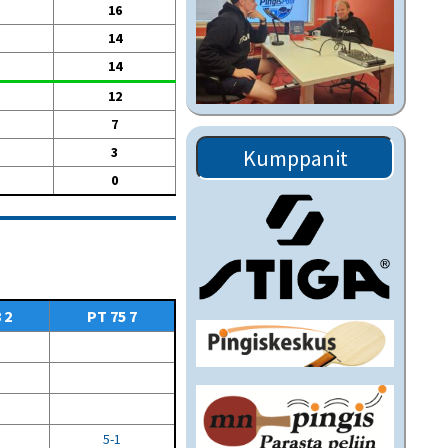
16
14
14
12
7
3
Kumppanit
0
 2
PT 75 7
5-1