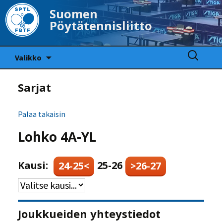
Suomen
Pöytätennisliitto
Siirry
Haku:
Valikko
sisältöön
Sarjat
Palaa takaisin
Lohko 4A-YL
Kausi:
25-26
24-25<
>26-27
Joukkueiden yhteystiedot