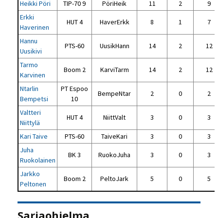
Heikki Pöri
TIP-70 9
PöriHeik
11
2
9
Erkki
HUT 4
HaverErkk
8
1
7
Haverinen
Hannu
PTS-60
UusikHann
14
2
12
Uusikivi
Tarmo
Boom 2
KarviTarm
14
2
12
Karvinen
Ntarlin
PT Espoo
BempeNtar
2
0
2
Bempetsi
10
Valtteri
HUT 4
NiittValt
3
0
3
Niittylä
Kari Taive
PTS-60
TaiveKari
3
0
3
Juha
BK 3
RuokoJuha
3
0
3
Ruokolainen
Jarkko
Boom 2
PeltoJark
5
0
5
Peltonen
Sarjaohjelma