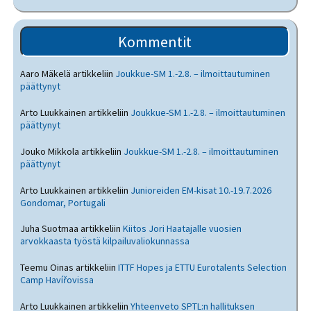
Kommentit
Aaro Mäkelä
artikkeliin
Joukkue-SM 1.-2.8. – ilmoittautuminen
päättynyt
Arto Luukkainen
artikkeliin
Joukkue-SM 1.-2.8. – ilmoittautuminen
päättynyt
Jouko Mikkola
artikkeliin
Joukkue-SM 1.-2.8. – ilmoittautuminen
päättynyt
Arto Luukkainen
artikkeliin
Junioreiden EM-kisat 10.-19.7.2026
Gondomar, Portugali
Juha Suotmaa
artikkeliin
Kiitos Jori Haatajalle vuosien
arvokkaasta työstä kilpailuvaliokunnassa
Teemu Oinas
artikkeliin
ITTF Hopes ja ETTU Eurotalents Selection
Camp Havířovissa
Arto Luukkainen
artikkeliin
Yhteenveto SPTL:n hallituksen