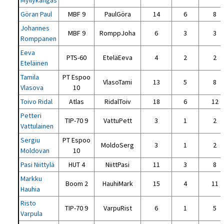
Myllykangas
Göran Paul
MBF 9
PaulGöra
14
6
8
Johannes
MBF 9
RomppJoha
6
3
3
Romppanen
Eeva
PTS-60
EteläEeva
4
2
2
Eteläinen
Tamila
PT Espoo
VlasoTami
13
5
8
Vlasova
10
Toivo Ridal
Atlas
RidalToiv
18
6
12
Petteri
TIP-70 9
VattuPett
3
1
2
Vattulainen
Sergiu
PT Espoo
MoldoSerg
3
1
2
Moldovan
10
Pasi Niittylä
HUT 4
NiittPasi
11
3
8
Markku
Boom 2
HauhiMark
15
4
11
Hauhia
Risto
TIP-70 9
VarpuRist
6
1
5
Varpula