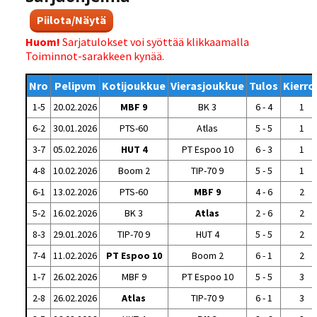
Piilota/Näytä
Huom!
Sarjatulokset voi syöttää klikkaamalla
Toiminnot-sarakkeen kynää.
Nro
Pelipvm
Kotijoukkue
Vierasjoukkue
Tulos
Kierro
1-5
20.02.2026
MBF 9
BK 3
6 - 4
1
6-2
30.01.2026
PTS-60
Atlas
5 - 5
1
3-7
05.02.2026
HUT 4
PT Espoo 10
6 - 3
1
4-8
10.02.2026
Boom 2
TIP-70 9
5 - 5
1
6-1
13.02.2026
PTS-60
MBF 9
4 - 6
2
5-2
16.02.2026
BK 3
Atlas
2 - 6
2
8-3
29.01.2026
TIP-70 9
HUT 4
5 - 5
2
7-4
11.02.2026
PT Espoo 10
Boom 2
6 - 1
2
1-7
26.02.2026
MBF 9
PT Espoo 10
5 - 5
3
2-8
26.02.2026
Atlas
TIP-70 9
6 - 1
3