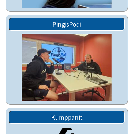
PingisPodi
Kumppanit