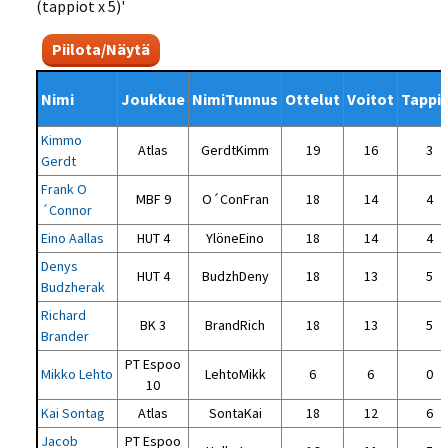
(tappiot x 5)'
Piilota/Näytä
Nimi
Joukkue
NimiTunnus
Ottelut
Voitot
Tappi
Kimmo
Atlas
GerdtKimm
19
16
3
Gerdt
Frank O
MBF 9
O´ConFran
18
14
4
´Connor
Eino Aallas
HUT 4
YlöneEino
18
14
4
Denys
HUT 4
BudzhDeny
18
13
5
Budzherak
Richard
BK 3
BrandRich
18
13
5
Brander
PT Espoo
Mikko Lehto
LehtoMikk
6
6
0
10
Kai Sontag
Atlas
SontaKai
18
12
6
Jacob
PT Espoo