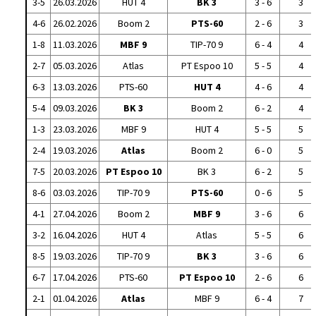
3-5
26.03.2026
HUT 4
BK 3
3 - 6
3
4-6
26.02.2026
Boom 2
PTS-60
2 - 6
3
1-8
11.03.2026
MBF 9
TIP-70 9
6 - 4
4
2-7
05.03.2026
Atlas
PT Espoo 10
5 - 5
4
6-3
13.03.2026
PTS-60
HUT 4
4 - 6
4
5-4
09.03.2026
BK 3
Boom 2
6 - 2
4
1-3
23.03.2026
MBF 9
HUT 4
5 - 5
5
2-4
19.03.2026
Atlas
Boom 2
6 - 0
5
7-5
20.03.2026
PT Espoo 10
BK 3
6 - 2
5
8-6
03.03.2026
TIP-70 9
PTS-60
0 - 6
5
4-1
27.04.2026
Boom 2
MBF 9
3 - 6
6
3-2
16.04.2026
HUT 4
Atlas
5 - 5
6
8-5
19.03.2026
TIP-70 9
BK 3
3 - 6
6
6-7
17.04.2026
PTS-60
PT Espoo 10
2 - 6
6
2-1
01.04.2026
Atlas
MBF 9
6 - 4
7