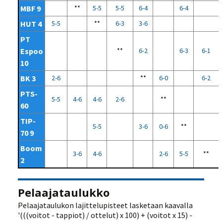
MBF 9
**
5-5
5-5
6-4
6-4
HUT 4
5-5
**
6-3
3-6
PT
Espoo
**
6-2
6-3
6-1
10
BK 3
2-6
**
6-0
6-2
PTS-
5-5
4-6
4-6
2-6
**
60
TIP-
5-5
3-6
0-6
**
70 9
Boom
3-6
4-6
2-6
5-5
**
2
Pelaajataulukko
Pelaajataulukon lajittelupisteet lasketaan kaavalla
'(((voitot - tappiot) / ottelut) x 100) + (voitot x 15) -