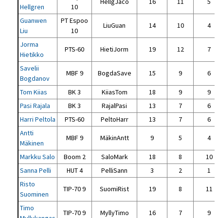
HellgJaco
16
11
5
Hellgren
10
Guanwen
PT Espoo
LiuGuan
14
10
4
Liu
10
Jorma
PTS-60
HietiJorm
19
12
7
Hietikko
Savelii
MBF 9
BogdaSave
15
9
6
Bogdanov
Tom Kiias
BK 3
KiiasTom
18
9
9
Pasi Rajala
BK 3
RajalPasi
13
7
6
Harri Peltola
PTS-60
PeltoHarr
13
7
6
Antti
MBF 9
MäkinAntt
9
5
4
Mäkinen
Markku Salo
Boom 2
SaloMark
18
8
10
Sanna Pelli
HUT 4
PelliSann
3
2
1
Risto
TIP-70 9
SuomiRist
19
8
11
Suominen
Timo
TIP-70 9
MyllyTimo
16
7
9