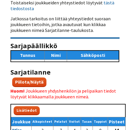
Toistaiseksi joukkueiden yhteystiedot löytyvät
tästä
tiedostosta
Jatkossa tarkoitus on liittää yhteystiedot suoraan
joukkueen tietoihin, jotka avautuvat kun klikkaa
joukkueen nimeä Sarjatilanne-taulukosta.
Sarjapäällikkö
Tunnus
Nimi
Sähköposti
Sarjatilanne
Piilota/Näytä
Huom!
Joukkueen yhdyshenkilön ja pelipaikan tiedot
löytyvät klikkaamalla joukkueen nimeä.
Lisätiedot
Joukkue
Pisteet
Alkupisteet
Pelatut
Voitot
Tasan
Tappiot