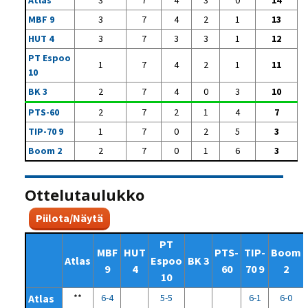
Atlas
3
7
4
3
0
14
MBF 9
3
7
4
2
1
13
HUT 4
3
7
3
3
1
12
PT Espoo
1
7
4
2
1
11
10
BK 3
2
7
4
0
3
10
PTS-60
2
7
2
1
4
7
TIP-70 9
1
7
0
2
5
3
Boom 2
2
7
0
1
6
3
Ottelutaulukko
Piilota/Näytä
PT
MBF
HUT
PTS-
TIP-
Boom
Atlas
Espoo
BK 3
9
4
60
70 9
2
10
Atlas
**
6-4
5-5
6-1
6-0