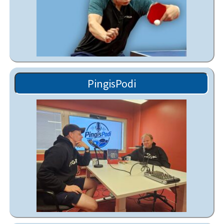
PingisPodi