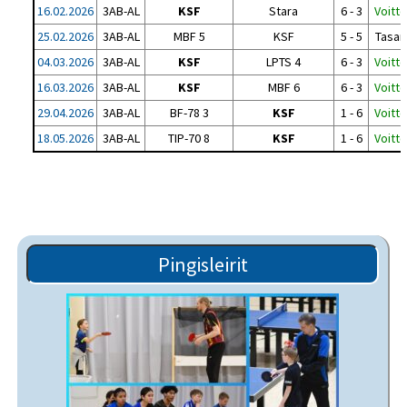
16.02.2026
3AB-AL
KSF
Stara
6 - 3
Voitto
25.02.2026
3AB-AL
MBF 5
KSF
5 - 5
Tasan
04.03.2026
3AB-AL
KSF
LPTS 4
6 - 3
Voitto
16.03.2026
3AB-AL
KSF
MBF 6
6 - 3
Voitto
29.04.2026
3AB-AL
BF-78 3
KSF
1 - 6
Voitto
18.05.2026
3AB-AL
TIP-70 8
KSF
1 - 6
Voitto
Pingisleirit