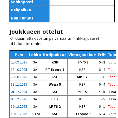
Sähköposti
Pelipaikka
NimiTunnus
Joukkueen ottelut
Klikkaamalla ottelun päivämäärän linkkiä, pääset
ottelun tietoihin.
Pvm
Lohko
Kotijoukkue
Vierasjoukkue
Erät
Tulo
22.09.2025
3A
KSF
TIP-70 8
6 - 2
Voitto
13.10.2025
3A
PT Espoo 7
KSF
6 - 4
Tappi
29.10.2025
3A
KSF
MBF 7
3 - 6
Tappi
13.11.2025
3A
Wega 5
KSF
6 - 4
Tappi
01.12.2025
3A
KSF
MBF 5
5 - 5
Tasan
08.12.2025
3A
BK 2
KSF
5 - 5
Tasan
16.12.2025
3A
LPTS 2
KSF
6 - 1
Tappi
19.01.2026
3AB-AL
KSF
PT Espoo 7
6 - 4
Voitto