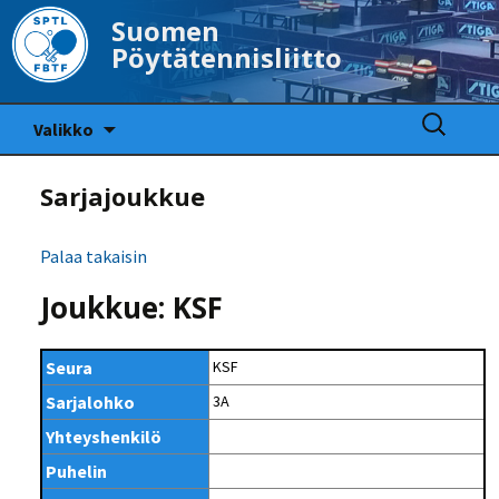
Suomen
Pöytätennisliitto
Siirry
Haku:
Valikko
sisältöön
Sarjajoukkue
Palaa takaisin
Joukkue: KSF
Seura
KSF
Sarjalohko
3A
Yhteyshenkilö
Puhelin