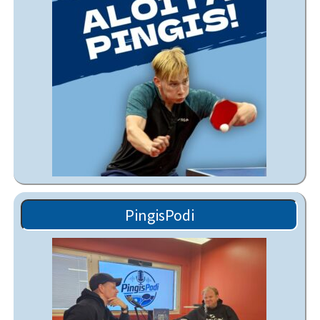
PingisPodi