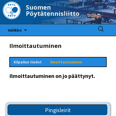
Suomen
Pöytätennisliitto
Siirry
Haku:
Valikko
sisältöön
Ilmoittautuminen
Kilpailun tiedot
Ilmoittautuminen
Ilmoittautuminen on jo päättynyt.
Pingisleirit