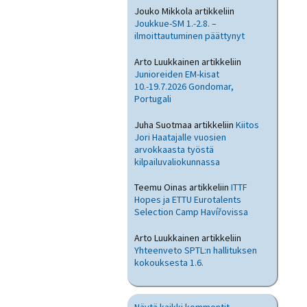
Jouko Mikkola
artikkeliin
Joukkue-SM 1.-2.8. –
ilmoittautuminen päättynyt
Arto Luukkainen
artikkeliin
Junioreiden EM-kisat
10.-19.7.2026 Gondomar,
Portugali
Juha Suotmaa
artikkeliin
Kiitos
Jori Haatajalle vuosien
arvokkaasta työstä
kilpailuvaliokunnassa
Teemu Oinas
artikkeliin
ITTF
Hopes ja ETTU Eurotalents
Selection Camp Havířovissa
Arto Luukkainen
artikkeliin
Yhteenveto SPTL:n hallituksen
kokouksesta 1.6.