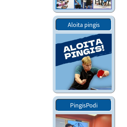
Tiedostot vanhoilta
sivuilta
Viestitiedotteet
Aloita pingis
vanhoilta sivuilta
Muut tiedotteet
PingisPodi