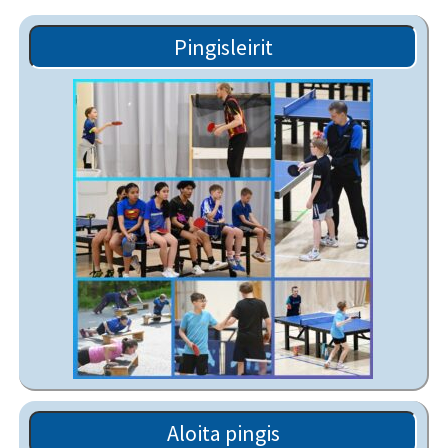
Pingisleirit
Aloita pingis