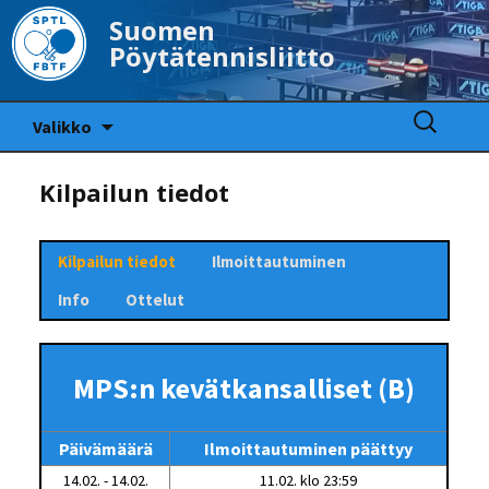
Suomen
Pöytätennisliitto
Siirry
Haku:
Valikko
sisältöön
Kilpailun tiedot
Kilpailun tiedot
Ilmoittautuminen
Info
Ottelut
MPS:n kevätkansalliset (B)
Päivämäärä
Ilmoittautuminen päättyy
14.02. - 14.02.
11.02. klo 23:59