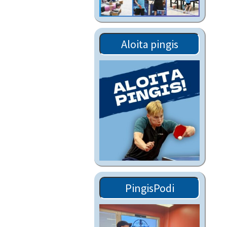
Tiedostot vanhoilta
sivuilta
Viestitiedotteet
Aloita pingis
vanhoilta sivuilta
Muut tiedotteet
PingisPodi