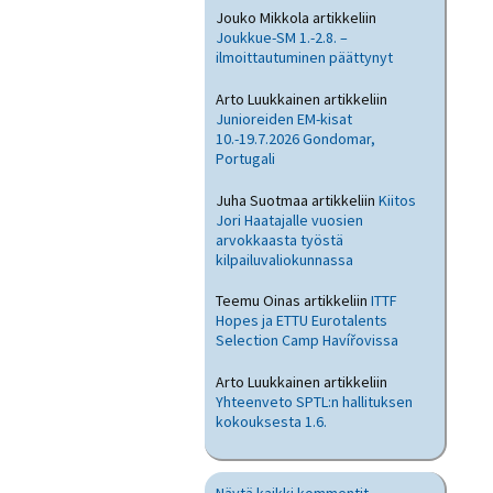
Jouko Mikkola
artikkeliin
Joukkue-SM 1.-2.8. –
ilmoittautuminen päättynyt
Arto Luukkainen
artikkeliin
Junioreiden EM-kisat
10.-19.7.2026 Gondomar,
Portugali
Juha Suotmaa
artikkeliin
Kiitos
Jori Haatajalle vuosien
arvokkaasta työstä
kilpailuvaliokunnassa
Teemu Oinas
artikkeliin
ITTF
Hopes ja ETTU Eurotalents
Selection Camp Havířovissa
Arto Luukkainen
artikkeliin
Yhteenveto SPTL:n hallituksen
kokouksesta 1.6.