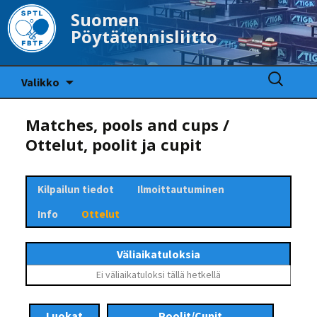
Suomen
Pöytätennisliitto
Siirry
Haku:
Valikko
sisältöön
Matches, pools and cups /
Ottelut, poolit ja cupit
Kilpailun tiedot
Ilmoittautuminen
Info
Ottelut
Väliaikatuloksia
Ei väliaikatuloksi tällä hetkellä
Luokat
Poolit/Cupit