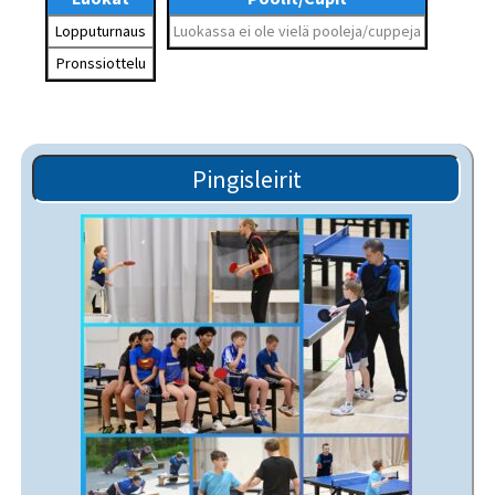
Lopputurnaus
Luokassa ei ole vielä pooleja/cuppeja
Pronssiottelu
Pingisleirit