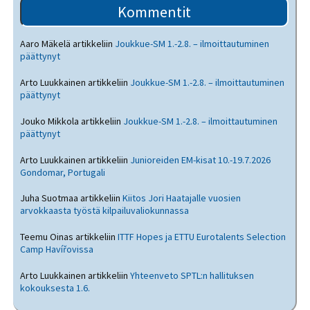
Kommentit
Aaro Mäkelä
artikkeliin
Joukkue-SM 1.-2.8. – ilmoittautuminen
päättynyt
Arto Luukkainen
artikkeliin
Joukkue-SM 1.-2.8. – ilmoittautuminen
päättynyt
Jouko Mikkola
artikkeliin
Joukkue-SM 1.-2.8. – ilmoittautuminen
päättynyt
Arto Luukkainen
artikkeliin
Junioreiden EM-kisat 10.-19.7.2026
Gondomar, Portugali
Juha Suotmaa
artikkeliin
Kiitos Jori Haatajalle vuosien
arvokkaasta työstä kilpailuvaliokunnassa
Teemu Oinas
artikkeliin
ITTF Hopes ja ETTU Eurotalents Selection
Camp Havířovissa
Arto Luukkainen
artikkeliin
Yhteenveto SPTL:n hallituksen
kokouksesta 1.6.