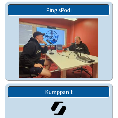
PingisPodi
Kumppanit