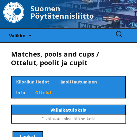
Suomen
Pöytätennisliitto
Siirry
Haku:
Valikko
sisältöön
Matches, pools and cups /
Ottelut, poolit ja cupit
Kilpailun tiedot
Ilmoittautuminen
Info
Ottelut
Väliaikatuloksia
Ei väliaikatuloksi tällä hetkellä
Luokat