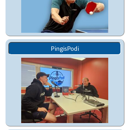
PingisPodi