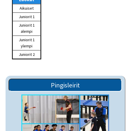
Aikuiset
Juniorit 1
Juniorit 1
alempi
Juniorit 1
ylempi
Juniorit 2
Pingisleirit