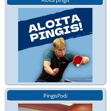
Aloita pingis
PingisPodi