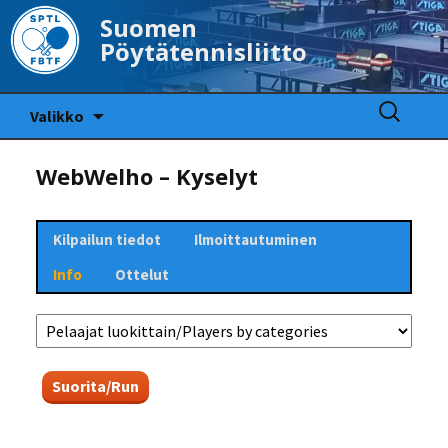
Suomen
Pöytätennisliitto
Siirry
Haku:
Valikko
sisältöön
WebWelho – Kyselyt
Kilpailun tiedot
Ilmoittautuminen
Info
Ottelut
Suorita/Run