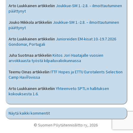
Arto Luukkainen
artikkeliin
Joukkue-SM 1.-2.8. – ilmoittautuminen
päättynyt
Jouko Mikkola
artikkeliin
Joukkue-SM 1.-2.8. – ilmoittautuminen
päättynyt
Arto Luukkainen
artikkeliin
Junioreiden EM-kisat 10.-19.7.2026
Gondomar, Portugali
Juha Suotmaa
artikkeliin
Kiitos Jori Haatajalle vuosien
arvokkaasta työstä kilpailuvaliokunnassa
Teemu Oinas
artikkeliin
ITTF Hopes ja ETTU Eurotalents Selection
Camp Havířovissa
Arto Luukkainen
artikkeliin
Yhteenveto SPTL:n hallituksen
kokouksesta 1.6.
Näytä kaikki kommentit
© Suomen Pöytätennisliitto ry, 2026