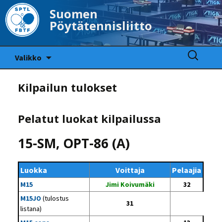
Suomen
Pöytätennisliitto
Siirry
Haku:
Valikko
sisältöön
Kilpailun tulokset
Pelatut luokat kilpailussa
15-SM, OPT-86 (A)
Luokka
Voittaja
Pelaajia
M15
Jimi Koivumäki
32
M15JO
(tulostus
31
listana)