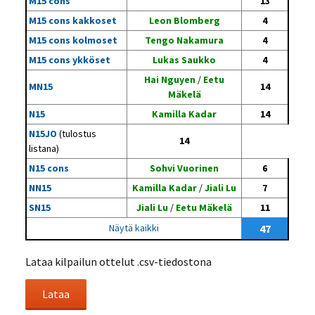
M15 cons
13
M15 cons kakkoset
Leon Blomberg
4
M15 cons kolmoset
Tengo Nakamura
4
M15 cons ykköset
Lukas Saukko
4
Hai Nguyen
/
Eetu
MN15
14
Mäkelä
N15
Kamilla Kadar
14
N15JO
(tulostus
14
listana)
N15 cons
Sohvi Vuorinen
6
NN15
Kamilla Kadar
/
Jiali Lu
7
SN15
Jiali Lu
/
Eetu Mäkelä
11
Näytä kaikki
47
Lataa kilpailun ottelut .csv-tiedostona